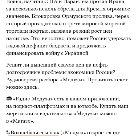
Война, начатая США и Израилем против Ирана,
за несколько недель обрела для Кремля огромное
значение. Блокировка Ормузского пролива, через
который проходит около трети мировой морской
торговли нефтью, вызвала резкий рост цен
на сырье. Это, вероятно, поможет России удержать
годовой дефицит бюджета и продолжить
финансировать войну с Украиной.
Решит ли нынешний скачок цен на нефть
долгосрочные проблемы экономики России?
Аудиоверсия разбора «Медузы». Прочитать текст
можно
здесь
.
📻
«Радио Медуза»
есть в нашем
приложении
,
на
подкаст-платформах
и на
ютьюбе
. Купить наш
мерч и книги издательства «Медузы» можно
в
«Магазе»
.
❗️
«Bолшебная ссылка»
(«Медуза» откроется где