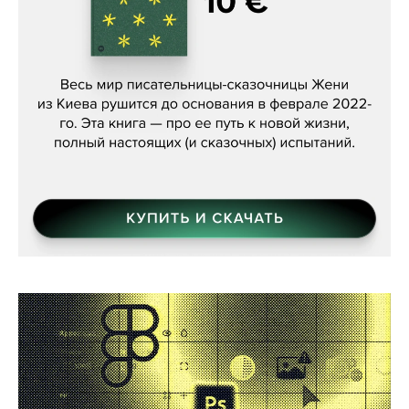
Женя Бережная, «(Не) о войне»