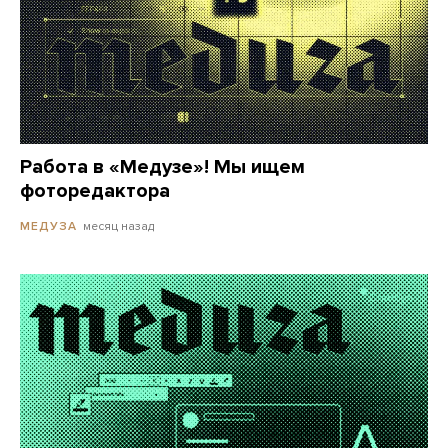
Работа в «Медузе»! Мы ищем
фоторедактора
месяц назад
МЕДУЗА