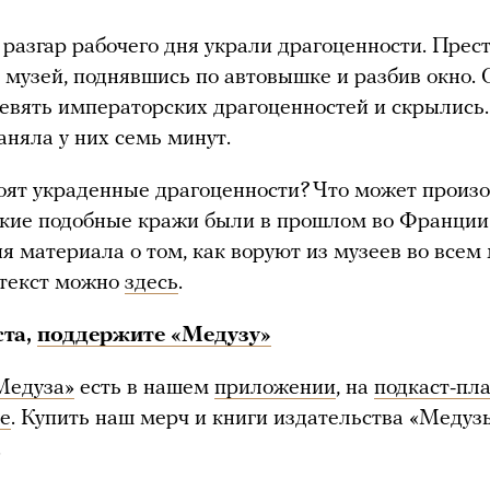
 разгар рабочего дня украли драгоценности. Прес
 музей, поднявшись по автовышке и разбив окно.
евять императорских драгоценностей и скрылись.
аняла у них семь минут.
оят украденные драгоценности? Что может произо
кие подобные кражи были в прошлом во Франции
я материала о том, как воруют из музеев во всем 
 текст можно
здесь
.
ста,
поддержите «Медузу»
Медуза»
есть в нашем
приложении
, на
подкаст-пл
е
. Купить наш мерч и книги издательства «Меду
.