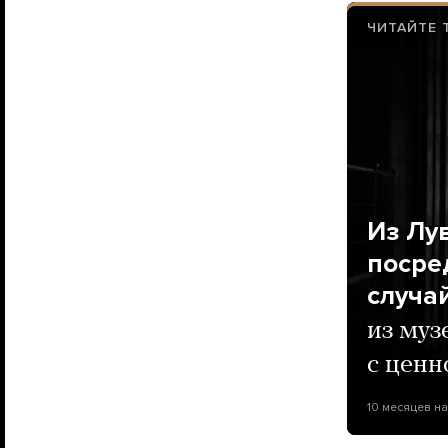
ЧИТАЙТЕ 
Из Лу
посре
случа
из муз
с ценн
10 месяцев н