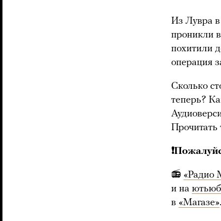
Из Лувра в
проникли в
похитили д
операция з
Сколько ст
теперь? Ка
Аудиоверси
Прочитать
❗️Пожалуй
📻
«Радио 
и на
ютьюб
в
«Магазе»