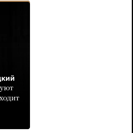
дкий
руют
сходит