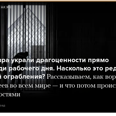
ТАКЖЕ
вра украли драгоценности прямо
ди рабочего дня. Насколько это ре
й ограбления?
Рассказываем, как во
еев во всем мире — и что потом прои
остями
азад