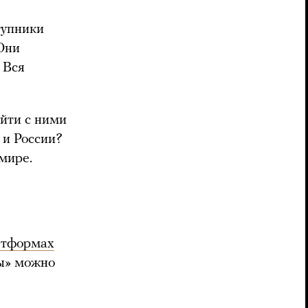
тупники
 Они
 Вся
йти с ними
 и России?
мире.
атформах
зы» можно