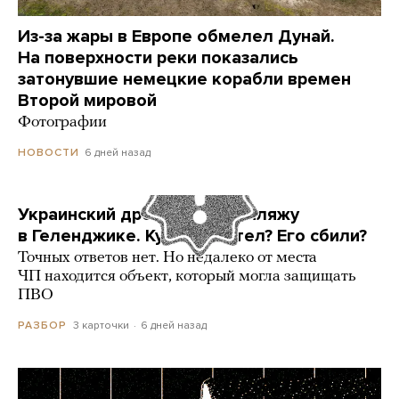
Из-за жары в Европе обмелел Дунай.
На поверхности реки показались
затонувшие немецкие корабли времен
Второй мировой
Фотографии
6 дней назад
НОВОСТИ
Украинский дрон попал по пляжу
в Геленджике. Куда он летел? Его сбили?
Точных ответов нет. Но недалеко от места
ЧП находится объект, который могла защищать
ПВО
3 карточки
6 дней назад
РАЗБОР