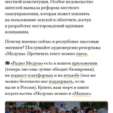
местной конституции. Особое недовольство
жителей вызвала реформа местного
самоуправления, которая может повлиять
на пользование землей и облегчить доступ
к разработке месторождений крупным
компаниям.
Почему именно сейчас в республике массовые
митинги? Послушайте аудиоверсию репортажа
«Медузы». Прочитать текст можно
здесь
.
📻
«Радио Медуза»
есть в нашем
приложении
(теперь оно еще лучше обходит блокировки),
на
подкаст-платформах
и на
ютьюбе
(там же
можно безопасно нас
поддержать
, если
вы не в России). Купить наш мерч и книги
издательства «Медузы» можно в
«Магазе»
.
ЧИТАЙТЕ ТАКЖЕ