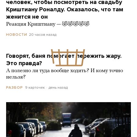
человек, чтобы посмотреть на свадьбу
Криштиану Роналду. Оказалось, что там
женится не он
Реакция Криштиану — 🤣🤣🤣🤣🤣
20 часов назад
НОВОСТИ
Говорят, баня помогает пережить жару.
Это правда?
А полезно ли туда вообще ходить? И кому точно
нельзя?
9 карточек
день назад
РАЗБОР