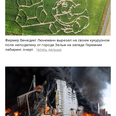
Фермер Бенедикт Люнеманн вырезал на своем кукурузном
поле неподалеку от города Зельм на западе Германии
лабиринт, очерт…
Читать дальше
Martin Meissner / AP / Scanpix / LETA