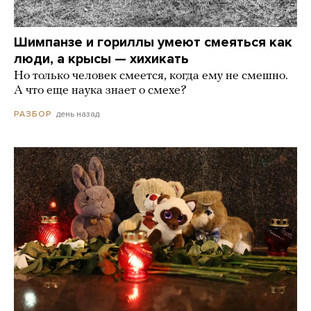
Шимпанзе и гориллы умеют смеяться как
люди, а крысы — хихикать
Но только человек смеется, когда ему не смешно.
А что еще наука знает о смехе?
день назад
РАЗБОР