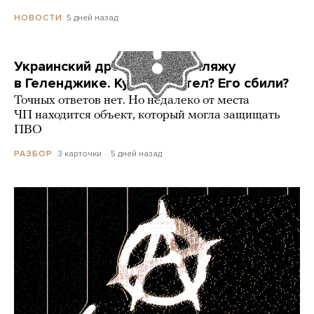
5 дней назад
НОВОСТИ
Украинский дрон попал по пляжу
в Геленджике. Куда он летел? Его сбили?
Точных ответов нет. Но недалеко от места
ЧП находится объект, который могла защищать
ПВО
3 карточки
5 дней назад
РАЗБОР