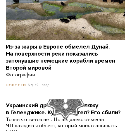
Из-за жары в Европе обмелел Дунай.
На поверхности реки показались
затонувшие немецкие корабли времен
Второй мировой
Фотографии
5 дней назад
НОВОСТИ
Украинский дрон попал по пляжу
в Геленджике. Куда он летел? Его сбили?
Точных ответов нет. Но недалеко от места
ЧП находится объект, который могла защищать