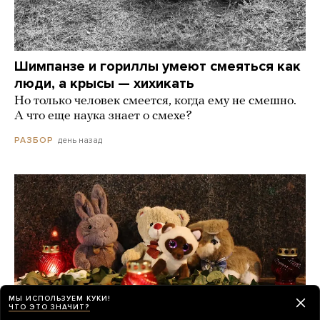
Шимпанзе и гориллы умеют смеяться как
люди, а крысы — хихикать
Но только человек смеется, когда ему не смешно.
А что еще наука знает о смехе?
день назад
РАЗБОР
МЫ ИСПОЛЬЗУЕМ КУКИ!
ЧТО ЭТО ЗНАЧИТ?