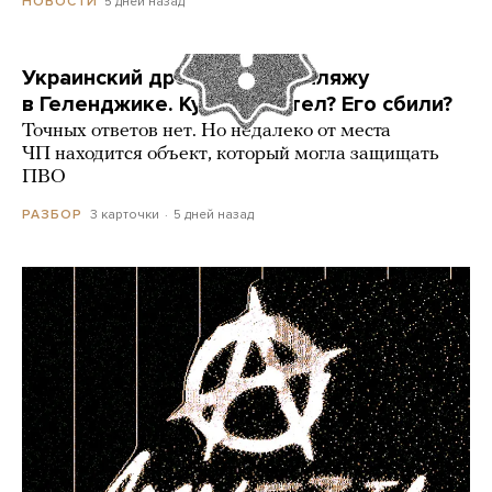
5 дней назад
НОВОСТИ
Украинский дрон попал по пляжу
в Геленджике. Куда он летел? Его сбили?
Точных ответов нет. Но недалеко от места
ЧП находится объект, который могла защищать
ПВО
3 карточки
5 дней назад
РАЗБОР