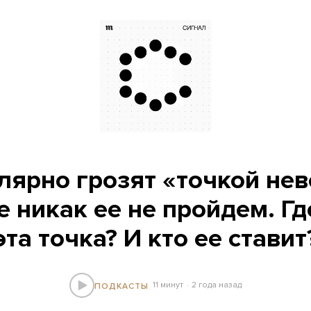
лярно грозят «точкой нев
е никак ее не пройдем. Г
эта точка? И кто ее ставит
11 минут
2 года назад
ПОДКАСТЫ