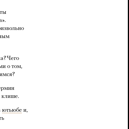
сты
а».
оизвольно
нным
на? Чего
и о том,
зимся?
термин
 клише.
в
ютьюбе
и,
ть