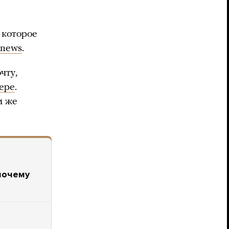
 которое
.news
.
чту,
ере
.
м же
 почему