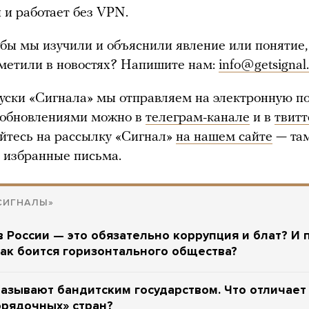
 и работает без VPN.
обы мы изучили и объяснили явление или понятие,
метили в новостях? Напишите нам:
info@getsignal
ски «Сигнала» мы отправляем на электронную по
 обновлениями можно в
телеграм-канале
и в
твитт
йтесь на рассылку «Сигнал»
на нашем сайте
— та
 избранные письма.
СИГНАЛЫ»
в России — это обязательно коррупция и блат? И
ак боится горизонтального общества?
азывают бандитским государством. Что отличает
орядочных» стран?