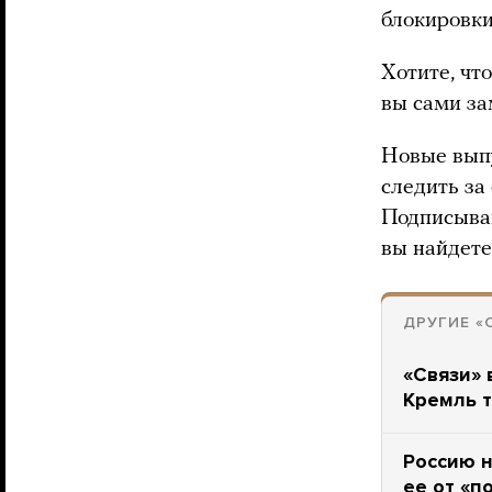
блокировки
Хотите, чт
вы сами за
Новые выпу
следить за
Подписыва
вы найдете
ДРУГИЕ «
«Связи» 
Кремль т
Россию н
ее от «п