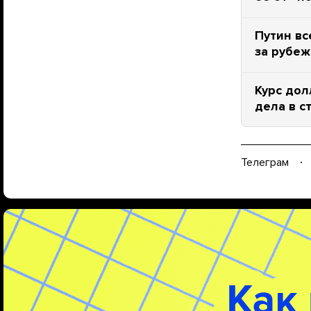
Путин вс
за рубеж
Курс дол
дела в с
Телеграм