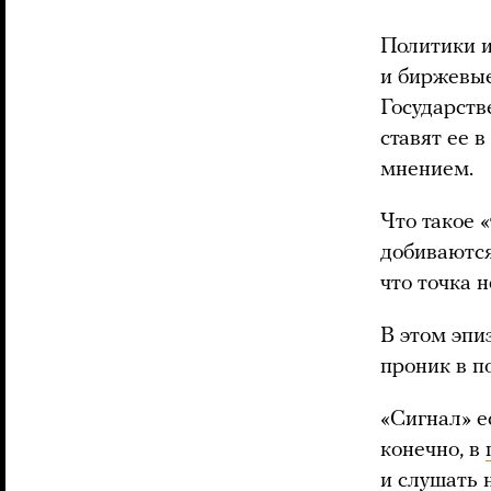
Политики и
и биржевые
Государств
ставят ее 
мнением.
Что такое 
добиваются
что точка 
В этом эпи
проник в п
«Сигнал» е
конечно, в
и слушать 