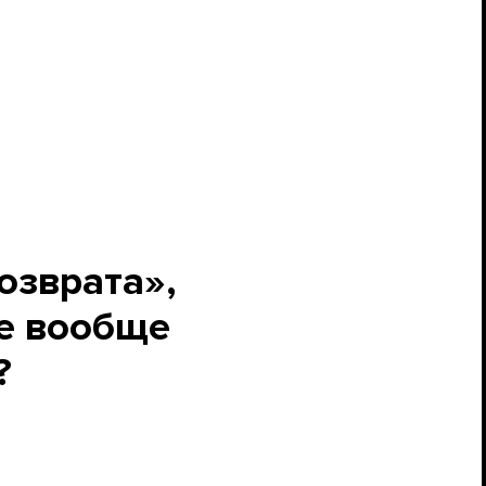
озврата»,
де вообще
?