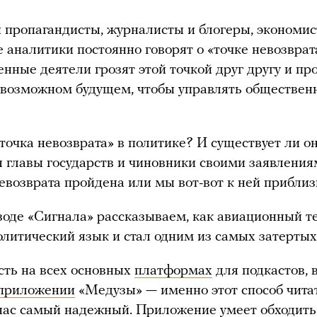
 пропагандисты, журналисты и блогеры, экономи
 аналитики постоянно говорят о «точке невозврат
енные деятели грозят этой точкой друг другу и пр
в возможном будущем, чтобы управлять обществе
«точка невозврата» в политике? И существует ли о
 главы государств и чиновники своими заявлениям
невозврата пройдена или мы вот-вот к ней прибли
зоде «Сигнала» рассказываем, как авиационный 
олитический язык и стал одним из самых затертых
сть на всех основных
платформах
для подкастов, 
приложении
«Медузы» — именно этот способ чита
нас самый надежный. Приложение умеет обходить