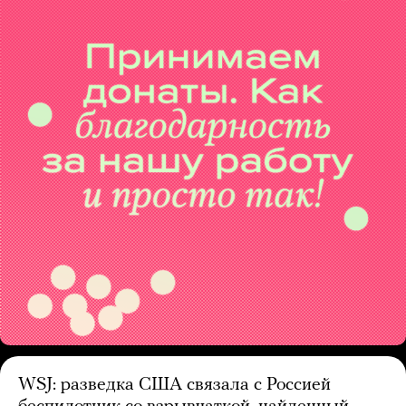
WSJ: разведка США связала с Россией