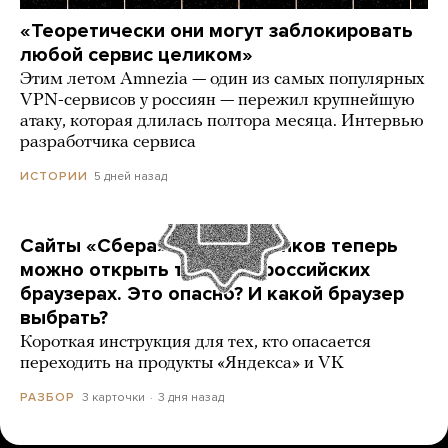
«Теоретически они могут заблокировать
любой сервис целиком»
Этим летом Amnezia — один из самых популярных
VPN-сервисов у россиян — пережил крупнейшую
атаку, которая длилась полтора месяца. Интервью
разработчика сервиса
5 дней назад
ИСТОРИИ
Сайты «Сбера» и других банков теперь
можно открыть только в российских
браузерах. Это опасно? И какой браузер
выбрать?
Короткая инструкция для тех, кто опасается
переходить на продукты «Яндекса» и VK
3 карточки
3 дня назад
РАЗБОР