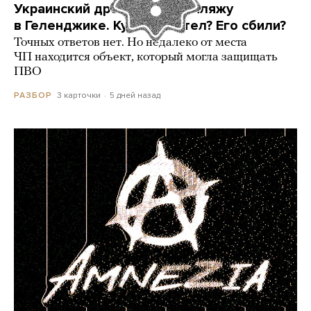
Украинский дрон попал по пляжу
в Геленджике. Куда он летел? Его сбили?
Точных ответов нет. Но недалеко от места
ЧП находится объект, который могла защищать
ПВО
3 карточки
5 дней назад
РАЗБОР