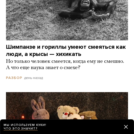
Шимпанзе и гориллы умеют смеяться как
люди, а крысы — хихикать
Но только человек смеется, когда ему не смешно.
А что еще наука знает о смехе?
день назад
РАЗБОР
МЫ ИСПОЛЬЗУЕМ КУКИ!
ЧТО ЭТО ЗНАЧИТ?