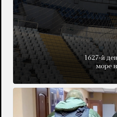
1627-й де
море н