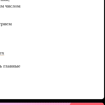
шим числом
итрием
ех
ь главные