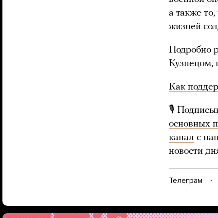
а также то
жизней сол
Подробно р
Кузнецом, 
Как подде
🎙 Подписы
основных 
канал
с на
новости дн
Телеграм