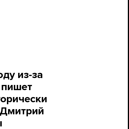
ду из-за
 пишет
егорически
 Дмитрий
ы