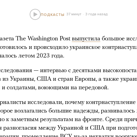
37 минут
3 года назад
ПОДКАСТЫ
газета The Washington Post
выпустила
большое исс
 готовилось и происходило украинское контрнаступ
чалось летом 2023 года.
сследования — интервью с десятками высокопост
 из Украины, США и стран Европы, а также укра
 и солдатами, воюющими на передовой.
урналисты исследовали, почему контрнаступлени
оторое возлагались большие надежды, развивалось
ло к заметным результатам на фронте. Среди при
 разногласия между Украиной и США при подгот
ерации, промедление ВСУ из-за нехватки вооруж