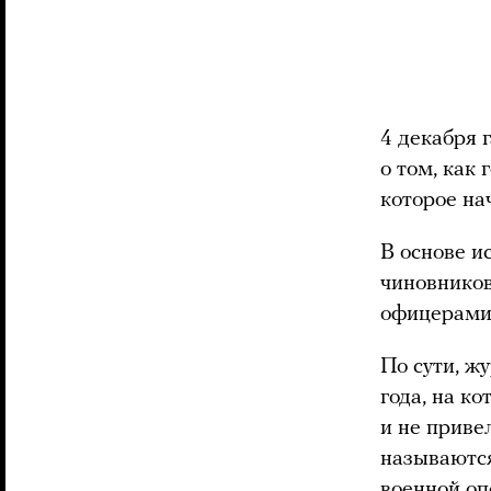
4 декабря 
о том, как
которое на
В основе и
чиновников
офицерами
По сути, ж
года, на к
и не приве
называются
военной оп