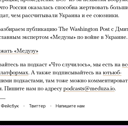
, что Россия оказалась способна жертвовать боль
дат, чем рассчитывали Украина и ее союзники.
азбираем публикацию The Washington Post с Дм
главным экспертом «Медузы» по войне в Украине.
ржать «Медузу»
вайтесь на подкаст «Что случилось», мы есть на
вс
платформах
. А также подписывайтесь на
ютьюб-
шими подкастами, там тоже можно комментироват
я. Пишите нам по адресу
podcasts@meduza.io
.
Фейсбук
Твиттер
Напишите нам