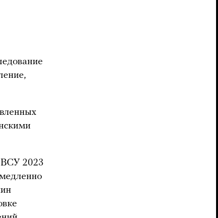
ледование
ление,
авленных
инскими
е ВСУ 2023
 медленно
чин
овке
ений,