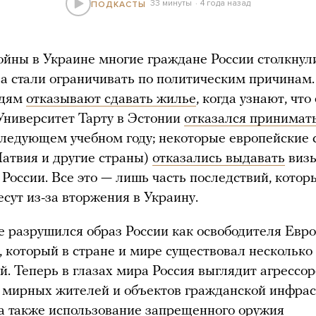
33 минуты
4 года назад
ПОДКАСТЫ
ойны в Украине многие граждане России столкнули
ва стали ограничивать по политическим причинам.
юдям
отказывают сдавать жилье
, когда узнают, что
 Университет Тарту в Эстонии
отказался принимат
следующем учебном году; некоторые европейские
Латвия и другие страны)
отказались выдавать
виз
России. Все это — лишь часть последствий, котор
есут из-за вторжения в Украину.
е разрушился образ России как освободителя Евр
, который в стране и мире существовал несколько
й. Теперь в глазах мира Россия выглядит агрессор
 мирных жителей и объектов гражданской инфра
 а также использование запрещенного оружия