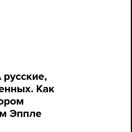
 русские,
енных. Как
тором
м Эппле