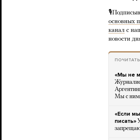
🎙Подписыв
основных 
канал
с на
новости дн
ПОЧИТАТ
«Мы не м
Журналист
Аргентин
Мы с ним
«Если мы
писать»
запрещаю