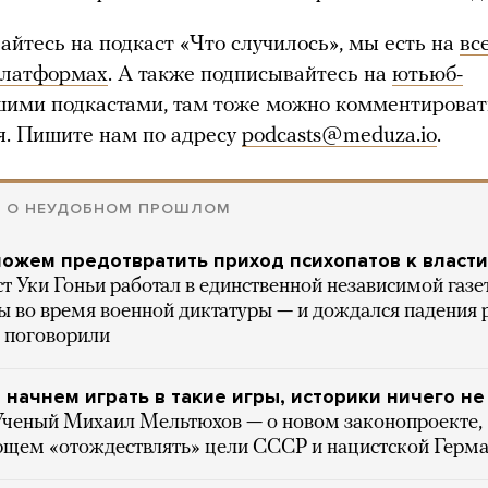
айтесь на подкаст «Что случилось», мы есть на
вс
платформах
. А также подписывайтесь на
ютьюб-
шими подкастами, там тоже можно комментироват
я. Пишите нам по адресу
podcasts@meduza.io
.
Ь О НЕУДОБНОМ ПРОШЛОМ
ожем предотвратить приход психопатов к власти
 Уки Гоньи работал в единственной независимой газе
ы во время военной диктатуры — и дождался падения
 поговорили
 начнем играть в такие игры, историки ничего не
Ученый Михаил Мельтюхов — о новом законопроекте,
щем «отождествлять» цели СССР и нацистской Герм