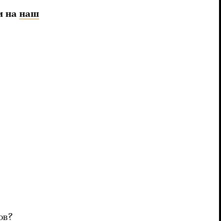
и на
наш
ов?