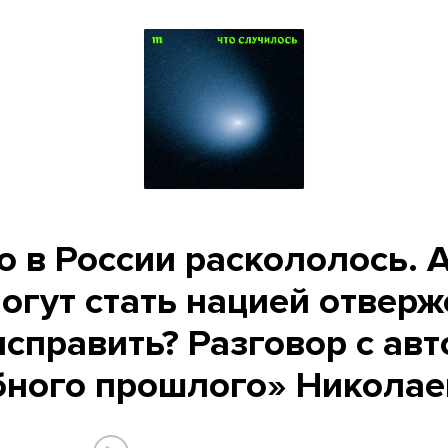
 в России раскололось. А
могут стать нацией отверж
исправить? Разговор с ав
бного прошлого» Николае