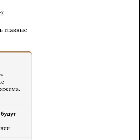
ех
ь главные
»
те
 режима.
 будут
ании