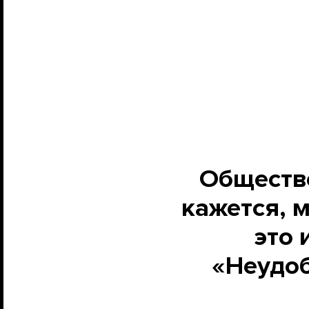
Общество
кажется, 
это 
«Неудо