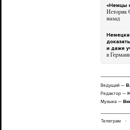
«Немцы о
Историк 
назад
Немецкая
доказать
и даже у
в Германи
Ведущий —
В
Редактор —
Музыка —
Ви
Телеграм