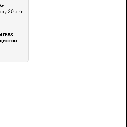
у»
шу 80 лет
ытках
ацистов —