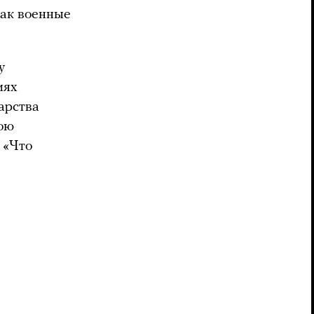
ак военные
у
иях
дарства
вою
 «Что