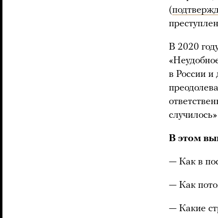
(
подтверж
преступлен
В 2020 год
«Неудобное
в России и 
преодолева
ответствен
случилось»
В этом вы
— Как в по
— Как пото
— Какие ст