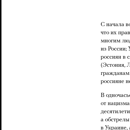
С начала в
что их пра
многим л
из России;
россиян в 
(Эстония, 
гражданам 
россияне н
В одночась
от нацизма
десятилети
а обстрелы
в Украине,