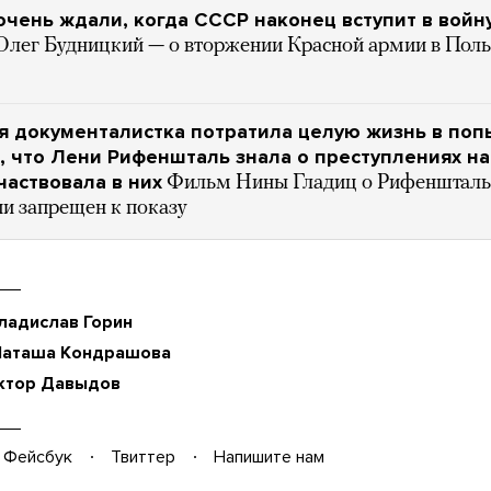
чень ждали, когда СССР наконец вступит в войн
Олег Будницкий — о вторжении Красной армии в Поль
 документалистка потратила целую жизнь в поп
, что Лени Рифеншталь знала о преступлениях н
частвовала в них
Фильм Нины Гладиц о Рифеншталь
и запрещен к показу
ладислав Горин
Наташа Кондрашова
ктор Давыдов
Фейсбук
Твиттер
Напишите нам