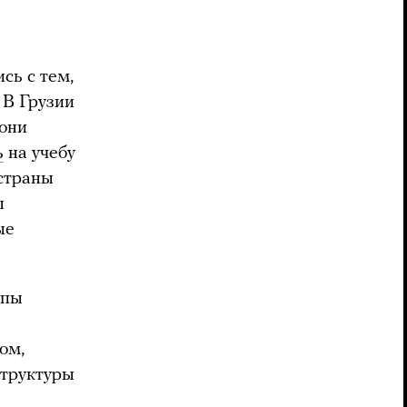
сь с тем,
 В Грузии
 они
ь
на учебу
 страны
ы
ые
опы
ом,
структуры