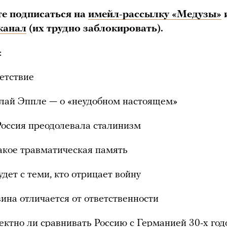
те подписаться на
имейл-рассылку «Медузы»
канал
(их трудно заблокировать).
:
етствие
лай Эппле — о «неудобном настоящем»
Россия преодолевала сталинизм
такое травматическая память
удет с теми, кто отрицает войну
вина отличается от ответственности
ектно ли сравнивать Россию с Германией 30-х год