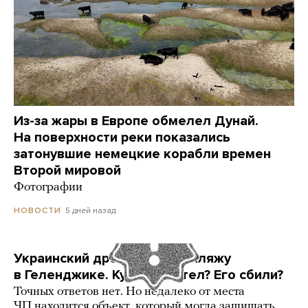
Из-за жары в Европе обмелел Дунай.
На поверхности реки показались
затонувшие немецкие корабли времен
Второй мировой
Фотографии
5 дней назад
НОВОСТИ
Украинский дрон попал по пляжу
в Геленджике. Куда он летел? Его сбили?
Точных ответов нет. Но недалеко от места
ЧП находится объект, который могла защищать