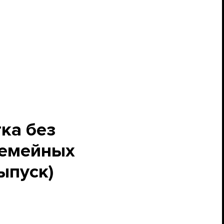
ка без
семейных
ыпуск)