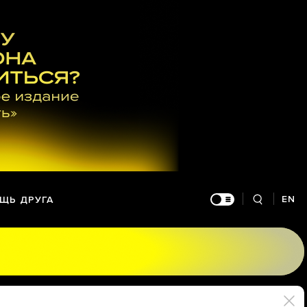
EN
ЩЬ ДРУГА