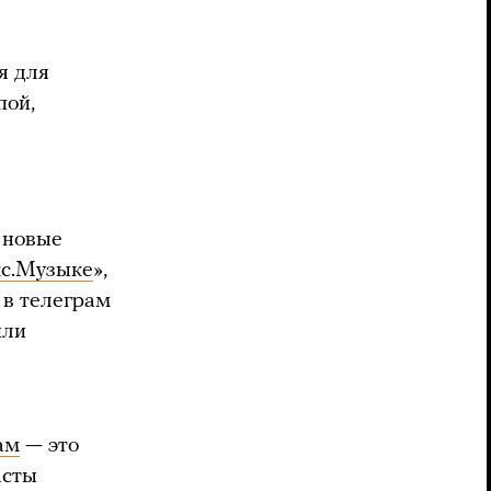
я для
пой,
ь новые
с.Музыке
»,
 в телеграм
или
ам
— это
асты