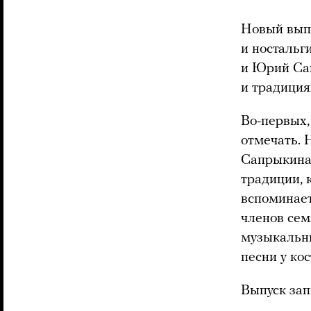
Новый выпу
и ностальг
и Юрий Са
и традиция
Во-первых,
отмечать. 
Сапрыкина 
традиции, 
вспоминает
членов сем
музыкальны
песни у ко
Выпуск зап