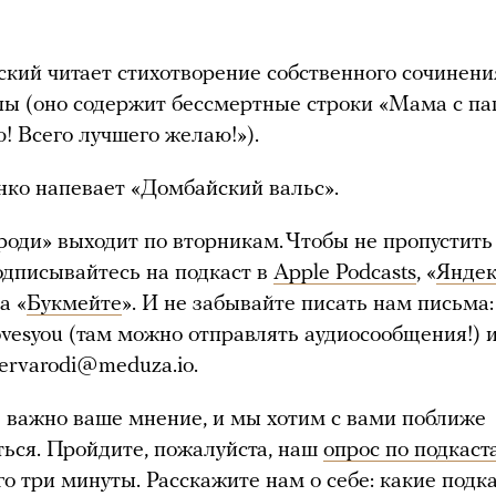
кий читает стихотворение собственного сочинени
ы (оно содержит бессмертные строки «Мама с па
! Всего лучшего желаю!»).
нко напевает «Домбайский вальс».
 роди» выходит по вторникам. Чтобы не пропустит
одписывайтесь на подкаст в
Apple Podcasts
, «
Яндек
а «
Букмейте
». И не забывайте писать нам письма:
esyou (там можно отправлять аудиосообщения!) 
ervarodi@meduza.io
.
ь важно ваше мнение, и мы хотим с вами поближе
ься. Пройдите, пожалуйста, наш
опрос по подкаст
го три минуты. Расскажите нам о себе: какие подк