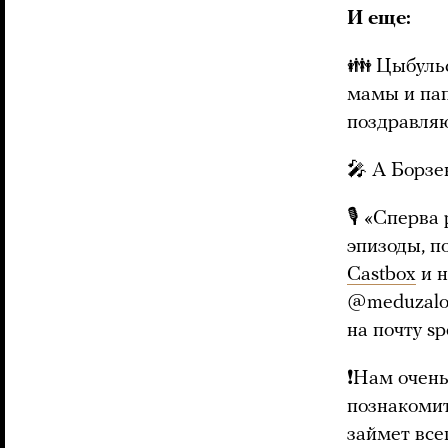
И еще:
👪 Цыбульс
мамы и пап
поздравляю
🎤 А Борзе
🎙 «Сперва
эпизоды, п
Castbox
и н
@meduzalov
на почту
sp
❗️Нам очен
познакомит
займет все