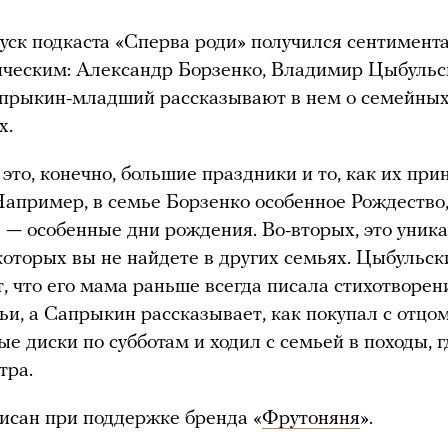
ск подкаста «Сперва роди» получился сентимен
ическим: Александр Борзенко, Владимир Цыбуль
прыкин-младший рассказывают в нем о семейных
х.
 это, конечно, большие праздники и то, как их при
Например, в семье Борзенко особенное Рождество,
— особенные дни рождения. Во-вторых, это уник
которых вы не найдете в других семьях. Цыбульск
, что его мама раньше всегда писала стихотворен
ьи, а Сапрыкин рассказывает, как покупал с отцо
е диски по субботам и ходил с семьей в походы, г
стра.
исан при поддержке бренда «
Фрутоняня
».