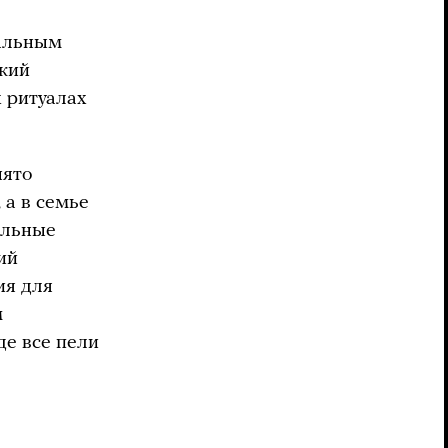
тальным
ский
 ритуалах
нято
 а в семье
альные
ий
ия для
м
де все пели