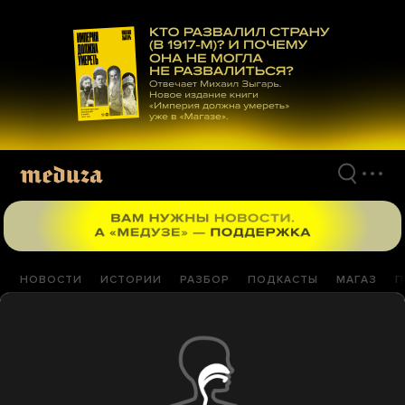
Перейти
к
материалам
НОВОСТИ
ИСТОРИИ
РАЗБОР
ПОДКАСТЫ
МАГАЗ
П