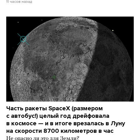
11 часов назад
Часть ракеты SpaceX (размером
с автобус!) целый год дрейфовала
в космосе — и в итоге врезалась в Луну
на скорости 8700 километров в час
Не опасно ли это для Земли?