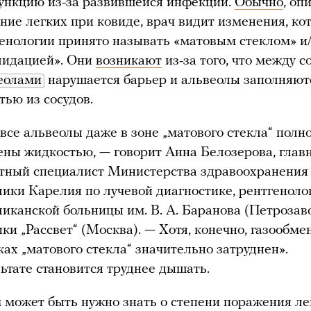
ункцию из-за развившейся инфекции.
Обычно
, оп
ние легких при ковиде, врач видит изменения, ко
генологии принято называть «матовым стеклом» и
лидацией». Они
возникают
из-за того, что между с
еолами
нарушается барьер и альвеолы заполняют
тью из сосудов.
 все альвеолы даже в зоне „матового стекла“ полн
ены жидкостью, — говорит Анна Белозерова, глав
тный специалист Министерства здравоохранения
лики Карелия по лучевой диагностике, рентгеноло
ликанской больницы им. В. А. Баранова (Петрозав
ки „Рассвет“ (Москва). — Хотя, конечно, газообме
ках „матового стекла“ значительно затруднен».
льтате становится труднее дышать.
 может быть нужно знать о степени поражения ле