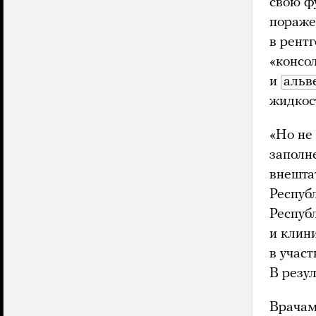
свою ф
пораже
в рент
«консо
и
альв
жидкос
«Но не
заполн
внешта
Респуб
Респуб
и клини
в участ
В резу
Врачам