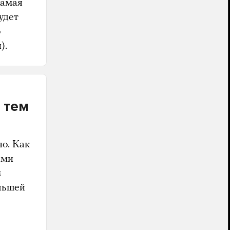
самая
удет
о
).
 тем
но. Как
ыми
м
льшей