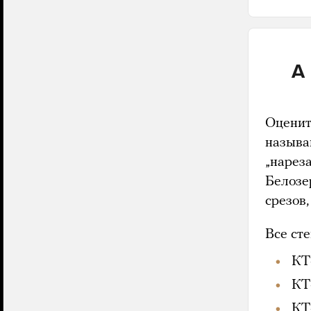
А
Оценит
называ
„нарез
Белозе
срезов,
Все ст
КТ
КТ
КТ