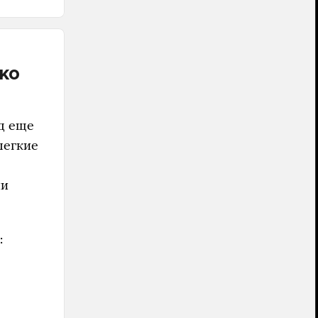
ко
д еще
легкие
ии
: