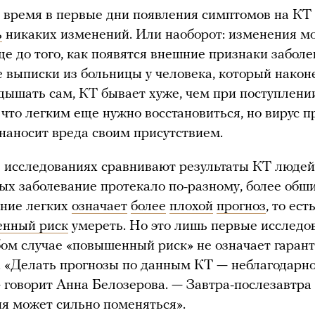
е время в первые дни появления симптомов на КТ
ь
никаких изменений. Или наоборот: изменения мо
ще до того, как появятся внешние признаки заболе
е выписки из больницы у человека, который након
дышать сам, КТ бывает хуже, чем при поступлени
 что легким еще нужно восстановиться, но вирус п
 наносит вреда своим присутствием.
в исследованиях сравнивают результаты КТ людей
рых заболевание протекало по-разному, более обш
ние легких
означает
более
плохой
прогноз
, то ест
нный риск
умереть. Но это лишь первые исследо
бом случае «повышенный риск» не означает гаран
. «Делать прогнозы по данным КТ — неблагодарн
— говорит Анна Белозерова. — Завтра-послезавтра
ия может сильно поменяться».