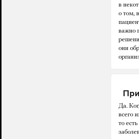
в неко
о том, 
пациен
важно 
решени
они об
органи
При
Да. Ко
всего 
то есть
заболе