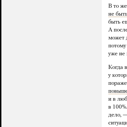
В то ж
не быт
быть е
А посл
может 
потому
уже не
Когда 
у кото
пораже
повыше
и в лю
в 100%
дело, 
ситуац