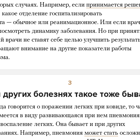
торых случаях. Например, если
принимается реше
в какое отделение госпитализировать
та — обычное или реанимационное. Или если вра
посмотреть динамику заболевания. Но при приня
й врачи не ставят себе целью улучшить результа
ращают внимание на другие показатели работы
зма.
3
 других болезнях такое тоже быв
гда говорится о поражении легких при ковиде, то 
имеется в виду развивающаяся при нем пневмония
 воспаление легких. Она бывает и при других
ваниях. Например, пневмония
может стать
осложн