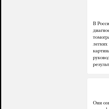
В Росс
диагно
томогр
легких 
картин
руково
резуль
Они оз