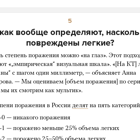
5
 как вообще определяют, насколь
повреждены легкие?
ь степень поражения можно «на глаз». Этот подхо
ют «„эмпирическая“ визуальная шкала». «[На КТ] 
аны“ с шагом один миллиметр, — объясняет Анна
рова. — Мы оцениваем [объем поражения] по сер
 мы их смотрим как мультик».
епени поражения в России
делят
на пять категорий
-0 — никакого поражения
-1 — поражено меньше 25% объема легких
-2 — поражено 25–50% объема легких