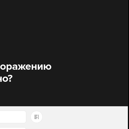
 поражению
но?