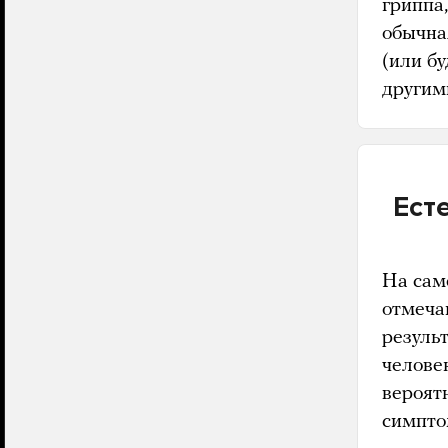
гриппа,
обычная
(или бу
другим
Ест
На сам
отмеча
резуль
челове
вероят
симпто