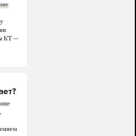
ние
чу
тии
ты КТ —
ает?
чаще
,
ением