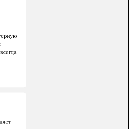
терную
я
 всегда
няет