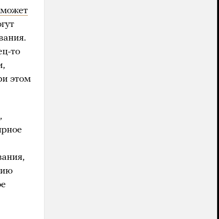
может
гут
вания.
ец-то
и,
ри этом
,
ирное
ь
вания,
тию
ое