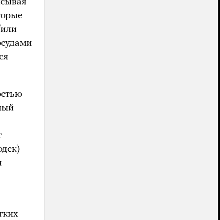
исывая
торые
/или
осудами
ся
остью
ный
г
одск)
н
гких