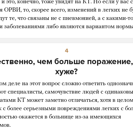
 и это, конечно, тоже увидят на КТ. Но если у вас 
 ОРВИ, то, скорее всего, изменений в легких не б
дут те, что связаны не с пневмонией, а с какими-т
и заболеваниями либо являются вариантом нормы
4
ественно, чем больше поражение,
хуже?
ом деле на этот вопрос сложно ответить однознач
ют специалисты, самочувствие людей с одинаков
татами КТ может заметно отличаться, хотя в цело
к с более серьезными повреждениями легких с бо
ностью окажется в больнице из-за имеющихся
мов.