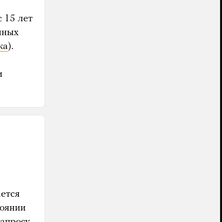
с 15 лет
нных
ка
).
и
ается
тоянии
запросу