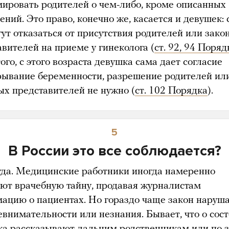
ировать родителей о чем-либо, кроме описанных
ний. Это право, конечно же, касается и девушек: 
гут отказаться от присутствия родителей или зако
авителей на приеме у гинеколога (
ст. 92, 94 Поряд
ого, с этого возраста девушка сама дает согласие
рывание беременности, разрешение родителей ил
ых представителей не нужно (
ст. 102 Порядка
).
5
В России это все соблюдается?
гда. Медицинские работники иногда намеренно
ют врачебную тайну, продавая журналистам
ацию о пациентах. Но гораздо чаще закон наруш
невнимательности или незнания. Бывает, что о сос
ка рассказывают дальним родственникам или по 