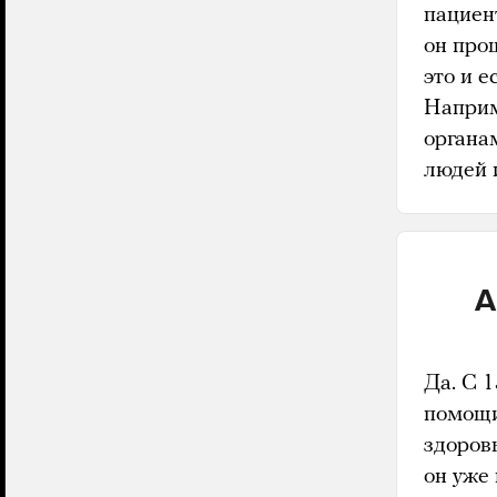
пациен
он прош
это и е
Наприм
органа
людей 
А
Да. С 
помощи 
здоров
он уже 