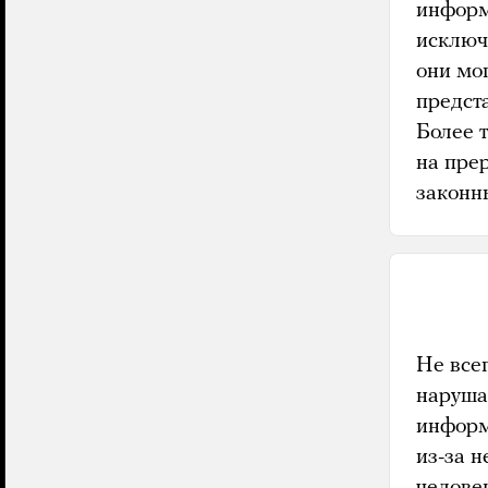
информ
исключе
они мо
предст
Более т
на пре
законн
Не все
наруша
информ
из-за 
челове