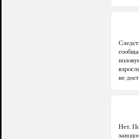
Следст
сообща
полову
взросл
не дос
Нет. П
заподоз