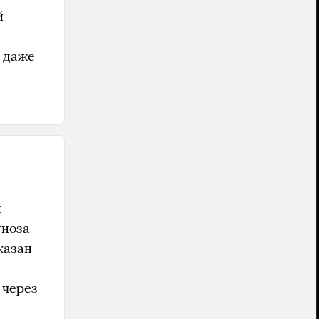
й
и даже
ы
гноза
казан
 через