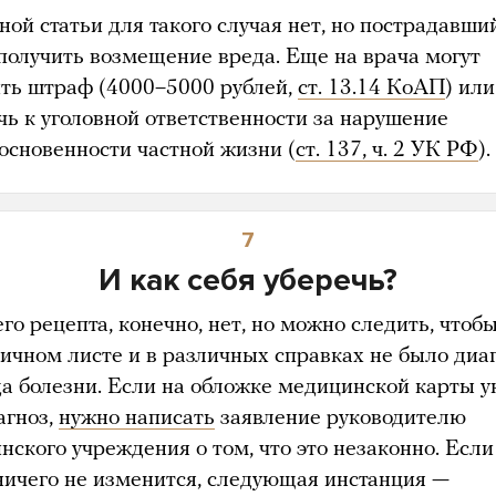
ной статьи для такого случая нет, но пострадавши
получить возмещение вреда. Еще на врача могут
ть штраф (4000–5000 рублей,
ст. 13.14 КоАП
) ил
чь к уголовной ответственности за нарушение
основенности частной жизни (
ст. 137, ч. 2 УК РФ
).
7
И как себя уберечь?
о рецепта, конечно, нет, но можно следить, чтоб
ничном листе и в различных справках не было диа
да болезни. Если на обложке медицинской карты у
агноз,
нужно написать
заявление руководителю
нского учреждения о том, что это незаконно. Если
ничего не изменится, следующая инстанция —