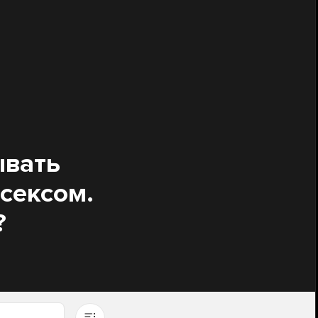
ывать
сексом.
?