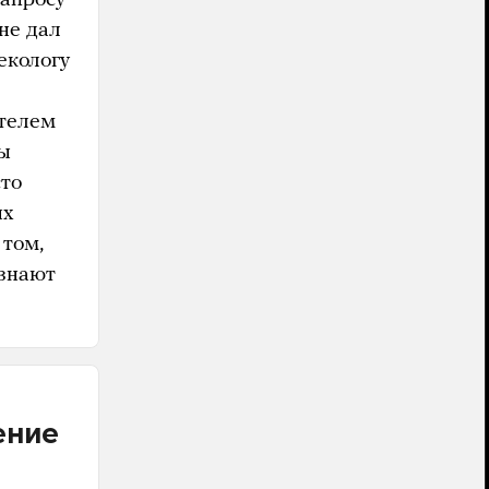
не дал
екологу
ителем
ты
то
ых
 том,
узнают
ение