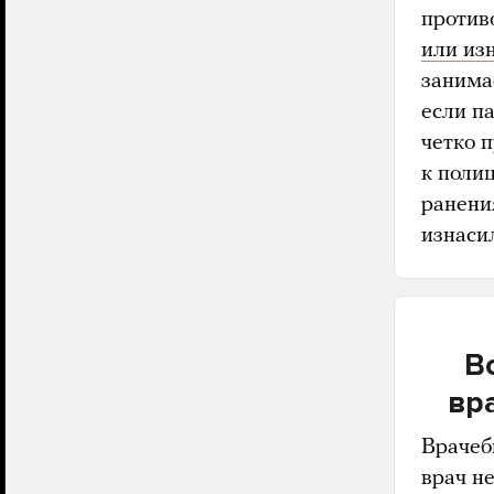
против
или из
занима
если п
четко 
к полиц
ранени
изнаси
В
вра
Врачеб
врач не