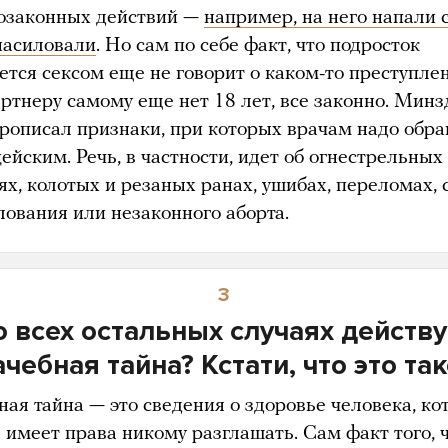
озаконных действий —
например, на него напали 
насиловали
. Но сам по себе факт, что подросток
ется сексом еще не говорит о каком-то преступле
артнеру самому еще нет 18 лет, все законно. Минз
прописал признаки, при которых врачам надо обр
ейским. Речь, в частности, идет об огнестрельных
ях, колотых и резаных ранах, ушибах, переломах, 
лования или незаконного аборта.
3
о всех остальных случаях действу
чебная тайна? Кстати, что это та
ная тайна — это сведения о здоровье человека, ко
 имеет права никому разглашать. Сам факт того, 