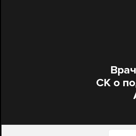
Врач
СК о п