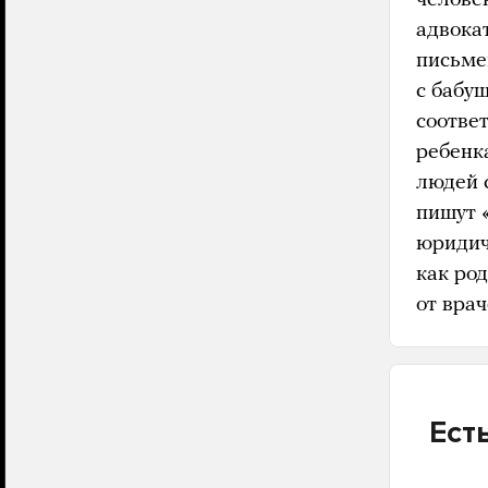
адвокат
письме
с бабуш
соотве
ребенк
людей 
пишут 
юридич
как ро
от врач
Ест