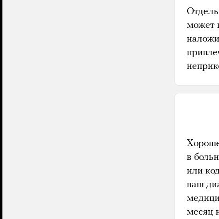
Отдель
может 
наложи
привле
неприк
Хорошег
в боль
или ко
ваш ди
медици
месяц 