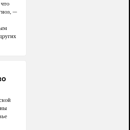
 что
гноз, —
ным
других
во
ской
аны
вье