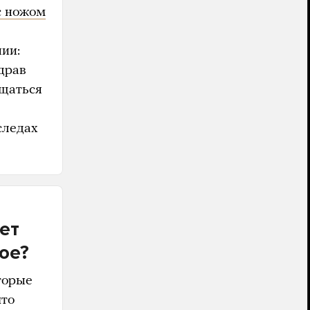
с ножом
нии:
драв
ащаться
следах
ет
кое?
торые
что