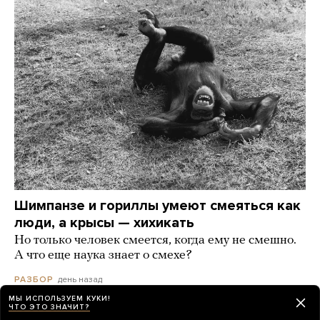
Шимпанзе и гориллы умеют смеяться как
люди, а крысы — хихикать
Но только человек смеется, когда ему не смешно.
А что еще наука знает о смехе?
день назад
РАЗБОР
МЫ ИСПОЛЬЗУЕМ КУКИ!
ЧТО ЭТО ЗНАЧИТ?