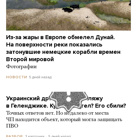
Из-за жары в Европе обмелел Дунай.
На поверхности реки показались
затонувшие немецкие корабли времен
Второй мировой
Фотографии
5 дней назад
НОВОСТИ
Украинский дрон попал по пляжу
в Геленджике. Куда он летел? Его сбили?
Точных ответов нет. Но недалеко от места
ЧП находится объект, который могла защищать
ПВО
3 карточки
5 дней назад
РАЗБОР