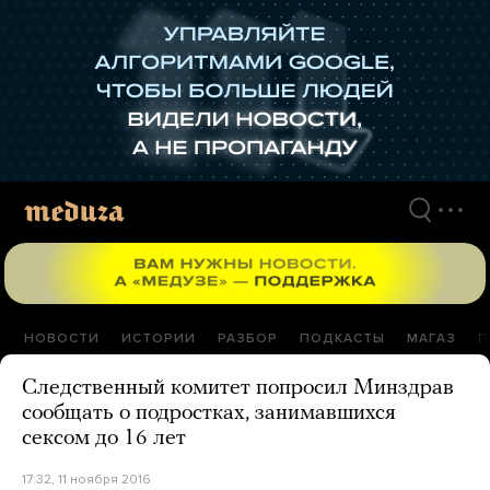
Перейти
к
материалам
НОВОСТИ
ИСТОРИИ
РАЗБОР
ПОДКАСТЫ
МАГАЗ
П
Следственный комитет попросил Минздрав
сообщать о подростках, занимавшихся
сексом до 16 лет
17:32, 11 ноября 2016