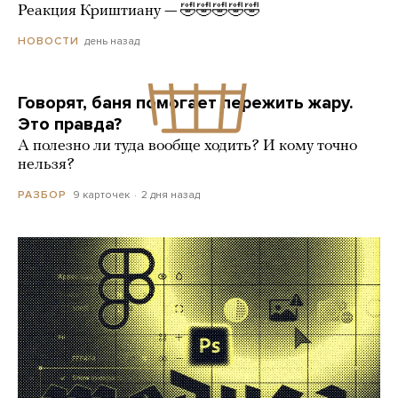
Реакция Криштиану — 🤣🤣🤣🤣🤣
день назад
НОВОСТИ
Говорят, баня помогает пережить жару.
Это правда?
А полезно ли туда вообще ходить? И кому точно
нельзя?
9 карточек
2 дня назад
РАЗБОР