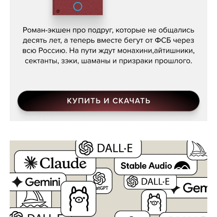
Кира Ярмыш, «Тут недалеко»