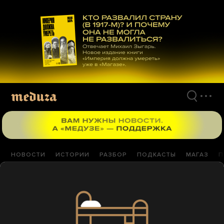
Перейти
к
материалам
НОВОСТИ
ИСТОРИИ
РАЗБОР
ПОДКАСТЫ
МАГАЗ
П