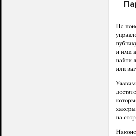
Па
На пои
управл
публик
и ими 
найти 
или за
Уязвимо
достат
которы
хакеры
на сто
Наконе