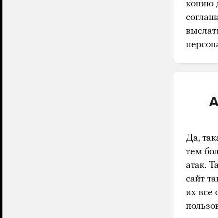
копию 
соглаш
выслат
персон
А
Да, так
тем бо
атак. 
сайт та
их все 
пользо