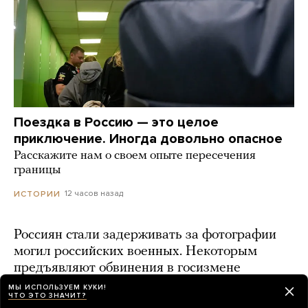
Поездка в Россию — это целое
приключение. Иногда довольно опасное
Расскажите нам о своем опыте пересечения
границы
12 часов назад
ИСТОРИИ
Россиян стали задерживать за фотографии
могил российских военных. Некоторым
предъявляют обвинения в госизмене
МЫ ИСПОЛЬЗУЕМ КУКИ!
9 часов назад
ЧТО ЭТО ЗНАЧИТ?