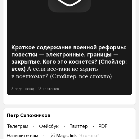
Краткое содержание военной реформы:
повестки — электронные, границы —
закрытые. Кого это коснется? (Спойлер:
всех)
А если все-таки не ходить
в военкомат? (Спойлер: все сложно)
3 года назад
13 карточек
Петр Сапожников
Телеграм
Фейсбук
Твиттер
PDF
Magic link
Что-что?
Напишите нам