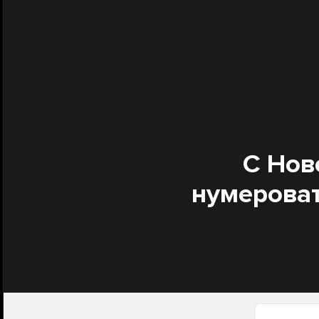
С Нов
нумероват