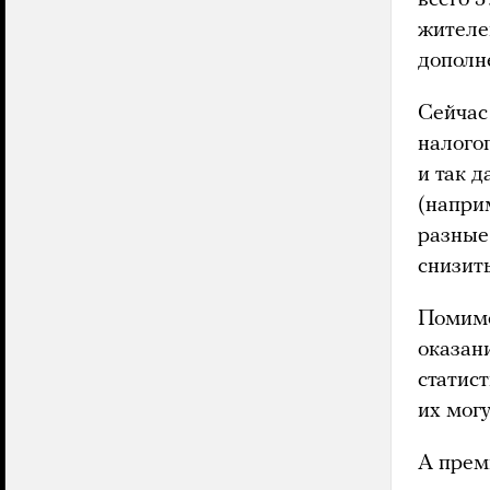
жител
дополн
Сейчас
налого
и так д
(наприм
разные
снизит
Помимо
оказан
статист
их могу
А прем