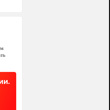
ь
им
ать
ии.