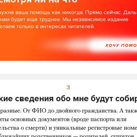
нужна ваша помощь как никогда. Прямо сейчас. Дал
 нам будет еще труднее. Мы независимое издание
отаем только в интересах читателей.
ХОЧУ ПОМ
3
кие сведения обо мне будут соби
разные. От ФИО до двойного гражданства. А так
иты основных документов (вроде паспорта или
ельства о смерти) и уникальные регистровые ном
ближайших родственников — родителей, супругов