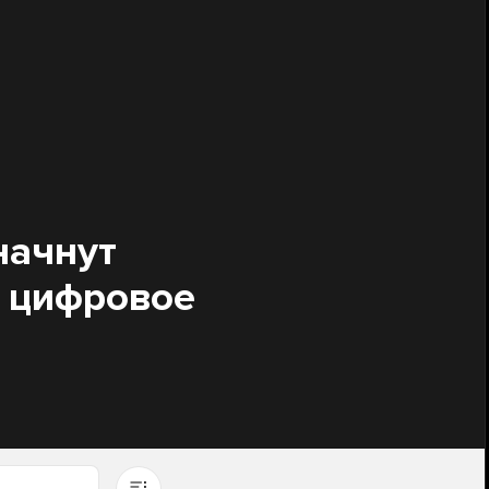
начнут
т цифровое