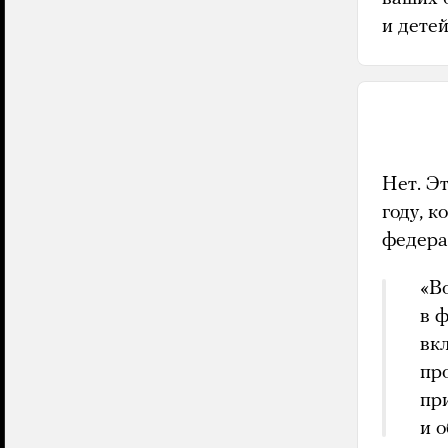
и детей
Нет. Э
году, 
федера
«В
в 
вк
пр
пр
и 