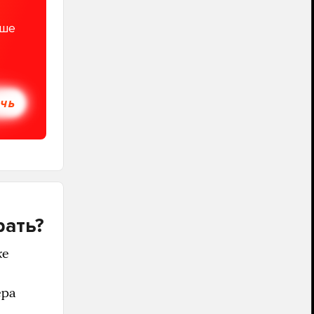
ьше
ОЧЬ
рать?
же
ера