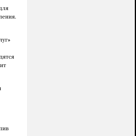
для
ления.
луг»
одятся
лит
я
пив