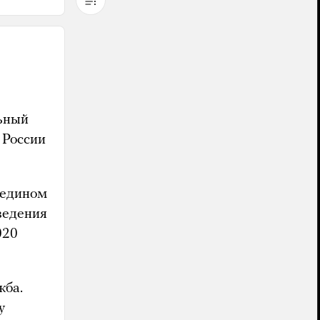
ьный
 России
едином
ведения
020
жба.
у