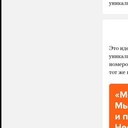
уникал
Это ид
уникал
номеро
тот же 
«М
Мы
и 
Не