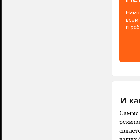
Нам 
всем
и раб
И ка
Самые 
реквиз
свидет
ваших 