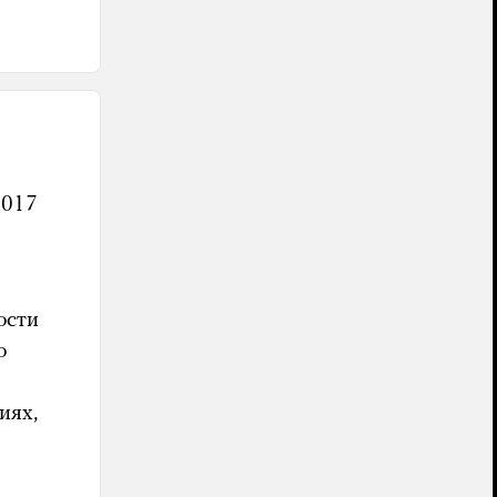
2017
ости
о
иях,