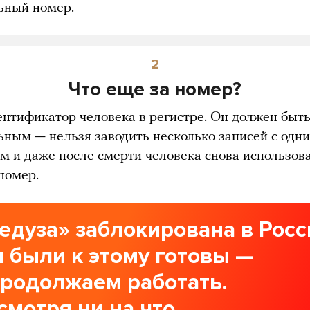
ьный номер.
2
Что еще за номер?
ентификатор человека в регистре. Он должен быт
ьным — нельзя заводить несколько записей с одн
м и даже после смерти человека снова использов
номер.
едуза» заблокирована в Росс
 были к этому готовы —
продолжаем работать.
смотря ни на что