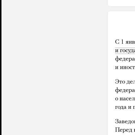
С 1 ян
и госу
федера
и инос
Это де
федера
о насе
года и
Заведо
Перед 