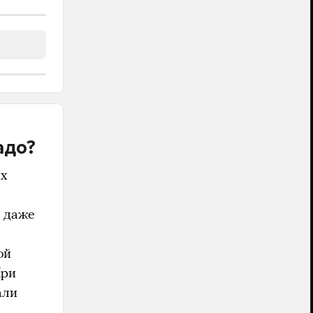
адо?
их
т даже
ой
При
али