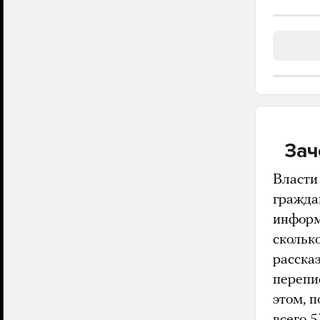
Зач
Власти
гражда
информ
сколько
расска
перепи
этом, 
всего 