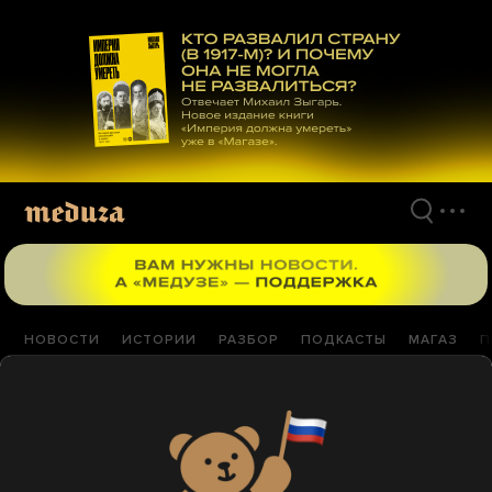
Перейти
к
материалам
НОВОСТИ
ИСТОРИИ
РАЗБОР
ПОДКАСТЫ
МАГАЗ
П