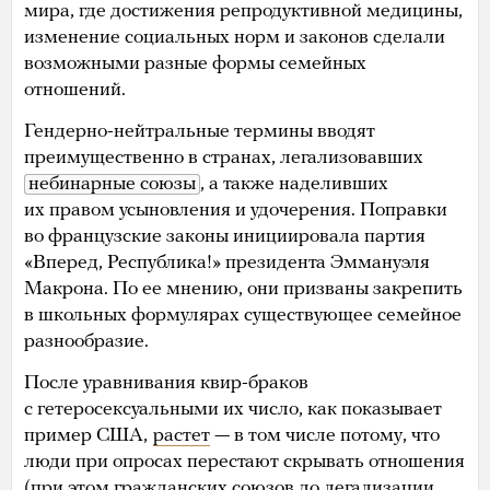
мира, где достижения репродуктивной медицины,
изменение социальных норм и законов сделали
возможными разные формы семейных
отношений.
Гендерно-нейтральные термины вводят
преимущественно в странах, легализовавших
небинарные союзы
, а также наделивших
их правом усыновления и удочерения. Поправки
во французские законы инициировала партия
«Вперед, Республика!» президента Эммануэля
Макрона. По ее мнению, они призваны закрепить
в школьных формулярах существующее семейное
разнообразие.
После уравнивания квир-браков
с гетеросексуальными их число, как показывает
пример США,
растет
— в том числе потому, что
люди при опросах перестают скрывать отношения
(при этом гражданских союзов до легализации