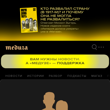
Перейти
к
материалам
НОВОСТИ
ИСТОРИИ
РАЗБОР
ПОДКАСТЫ
МАГАЗ
П