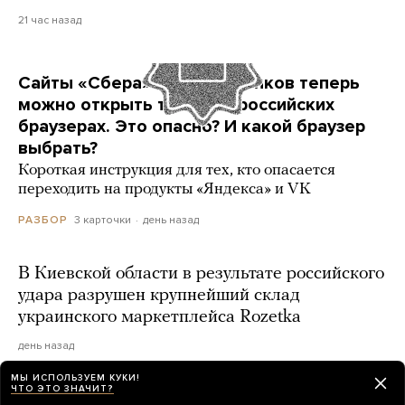
21 час назад
Сайты «Сбера» и других банков теперь
можно открыть только в российских
браузерах. Это опасно? И какой браузер
выбрать?
Короткая инструкция для тех, кто опасается
переходить на продукты «Яндекса» и VK
3 карточки
день назад
РАЗБОР
В Киевской области в результате российского
удара разрушен крупнейший склад
украинского маркетплейса Rozetka
день назад
МЫ ИСПОЛЬЗУЕМ КУКИ!
ЧТО ЭТО ЗНАЧИТ?
Эксперты составили рейтинг лучших