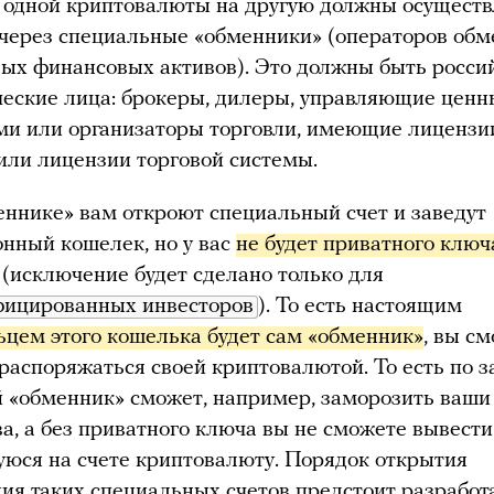
 одной криптовалюты на другую должны осуществ
 через специальные «обменники» (операторов обм
ых финансовых активов). Это должны быть росси
еские лица: брокеры, дилеры, управляющие цен
ми или организаторы торговли, имеющие лицензи
или лицензии торговой системы.
еннике» вам откроют специальный счет и заведут
онный кошелек, но у вас
не будет приватного ключа
(исключение будет сделано только для
фицированных инвесторов
). То есть настоящим
ьцем этого кошелька будет сам «обменник»
, вы с
 распоряжаться своей криптовалютой. То есть по з
й «обменник» сможет, например, заморозить ваши
ва, а без приватного ключа вы не сможете вывести
уюся на счете криптовалюту. Порядок открытия
ния таких специальных счетов предстоит разработ