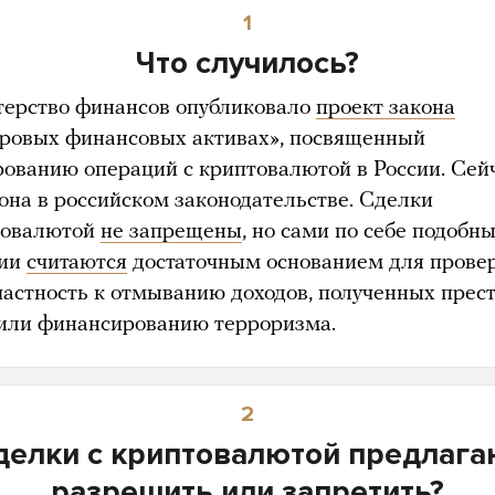
1
Что случилось?
ерство финансов опубликовало
проект закона
ровых финансовых активах», посвященный
рованию операций с криптовалютой в России. Сейч
зона в российском законодательстве. Сделки
товалютой
не запрещены
, но сами по себе подобн
ции
считаются
достаточным основанием для прове
частность к отмыванию доходов, полученных пре
 или финансированию терроризма.
2
делки с криптовалютой предлага
разрешить или запретить?