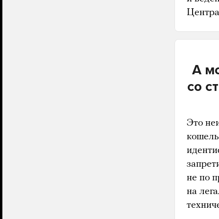
Центра
А м
со с
Это не
кошель
иденти
запрет
не по 
на лег
технич