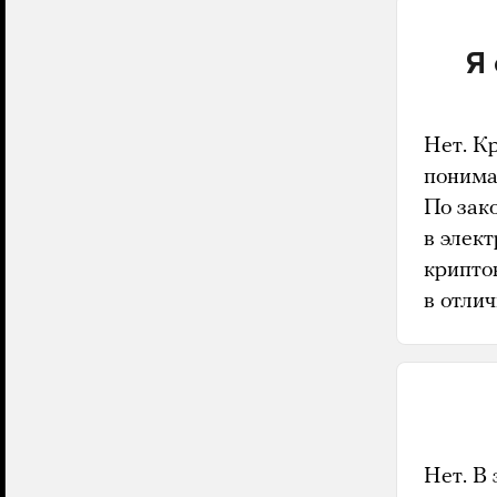
Я
Нет. К
понима
По зак
в элек
крипто
в отлич
Нет. В