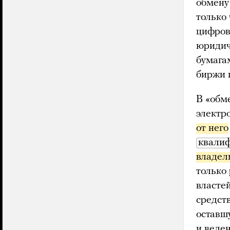
обмену
только
цифров
юридич
бумага
биржи 
В «обм
электр
от него
квали
владел
только
власте
средст
оставш
и веде