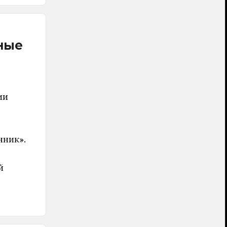
ные
ии
нник».
й