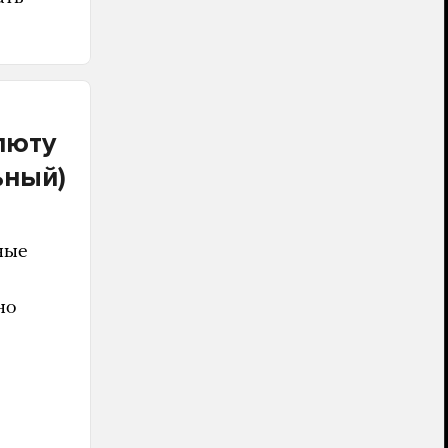
люту
ьный)
ные
но