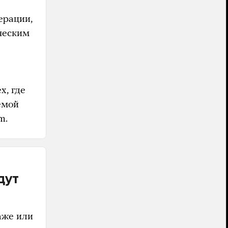
ерации,
ческим
х, где
емой
m.
дут
аже или