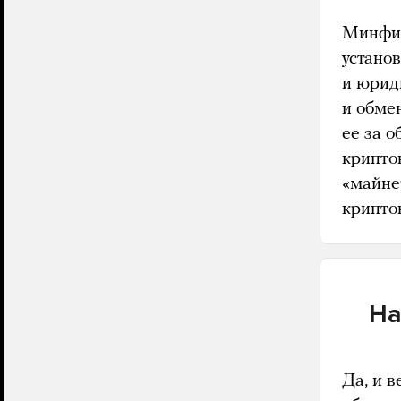
Минфин
устано
и юрид
и обме
ее за 
криптов
«майне
крипто
На
Да, и 