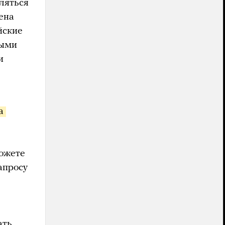
ляться
ена
йские
ными
и
 
можете
апросу
ать