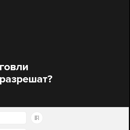
говли
 разрешат?