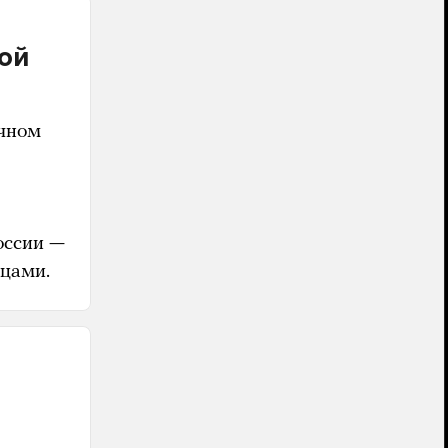
ой
ычном
оссии —
вцами.