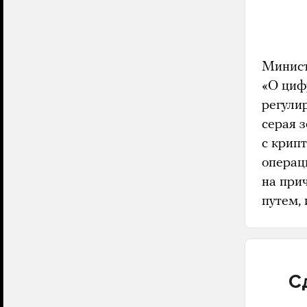
Минист
«О циф
регули
серая 
с крип
опера
на при
путем,
С