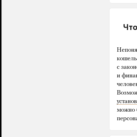
Чт
Непоня
кошель
с зако
и фина
челов
Возможн
устано
можно 
персон