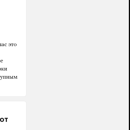
ас это
ые
рки
ступным
ют