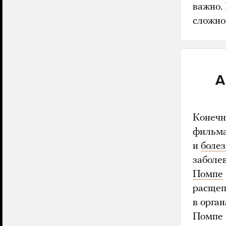
важно.
сложно
А
Конечн
фильма
и
боле
заболе
Помпе
расщеп
в орган
Помпе 