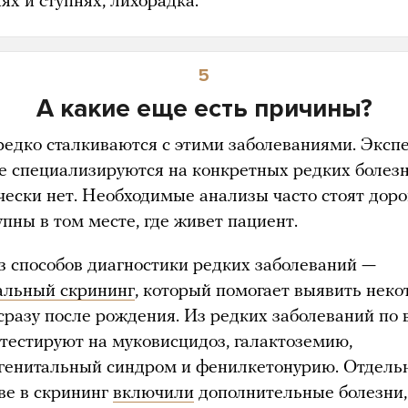
ях и ступнях, лихорадка.
5
А какие еще есть причины?
редко сталкиваются с этими заболеваниями. Экспе
е специализируются на конкретных редких болезн
чески нет. Необходимые анализы часто стоят доро
пны в том месте, где живет пациент.
з способов диагностики редких заболеваний —
альный скрининг
, который помогает выявить нек
 сразу после рождения. Из редких заболеваний по 
 тестируют на муковисцидоз, галактоземию,
генитальный синдром и фенилкетонурию. Отдель
ве в скрининг
включили
дополнительные болезни,