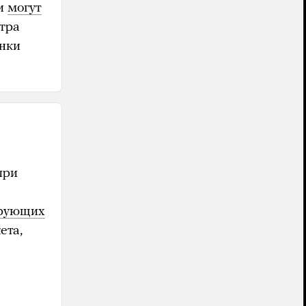
ки
могут
отра
анки
при
ирующих
ета,