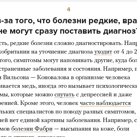
4
-за того, что болезни редкие, вр
не могут сразу поставить диагноз
есть, редкие болезни сложно диагностировать. Нап
кобритании на уточнение диагноза
уходит
от 4 до 2
того, симптомы могут напоминать другие, куда бо
страненные заболевания и состояния. Например, 
и Вильсона — Коновалова в организме человека
ивается медь, иногда это вызывает психологическ
мы, которые можно
спутать
с депрессией и даже
енией. Кроме этого, человек
часто наблюдается
ольких специалистов по поводу разных симптомов,
ачей нет единой картины заболевания. Например, 
омов
болезни Фабри
— высыпания на коже, боли