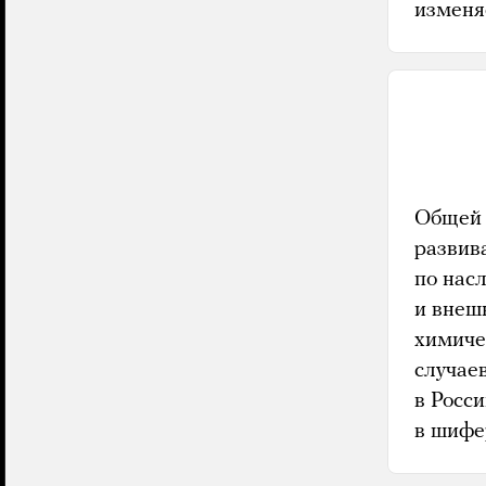
изменя
Общей 
развив
по насл
и внеш
химиче
случае
в Росси
в шифе