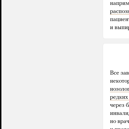
напри
распоз
пациен
и выпи
Все за
некото
нозоло
редких
через 
инвали
но вра