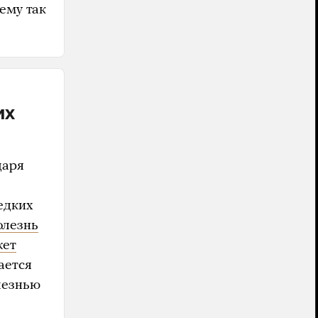
ему так
их
даря
редких
олезнь
жет
ается
олезнью