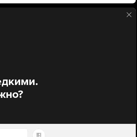
едкими.
жно?