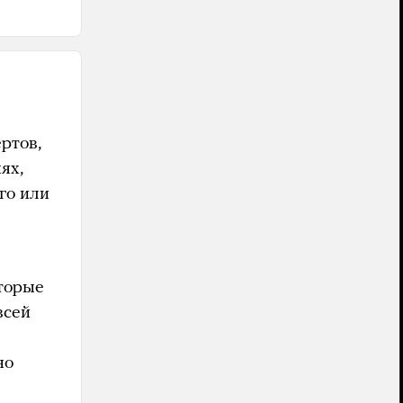
ртов,
ях,
го или
оторые
всей
но