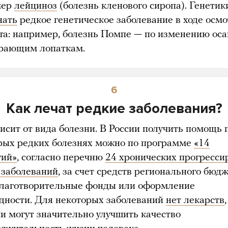
мер
лейциноз
(болезнь кленового сиропа). Генети
нать
редкое генетическое заболевание в ходе осм
та: например, болезнь Помпе — по изменению ос
рающим лопаткам.
6
Как лечат редкие заболевания?
висит от вида болезни. В России получить помощь 
рых редких болезнях можно по программе
«14
гий»
, согласно перечню
24 хронических прогресс
 заболеваний
, за счет средств регионального бюдж
благотворительные фонды или оформление
дности. Для некоторых заболеваний
нет лекарств
,
чи могут значительно улучшить качество