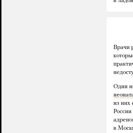
в ладон
Врачи 
которы
практи
недосту
Один и
неонат
из них
России
адрено
в Моск