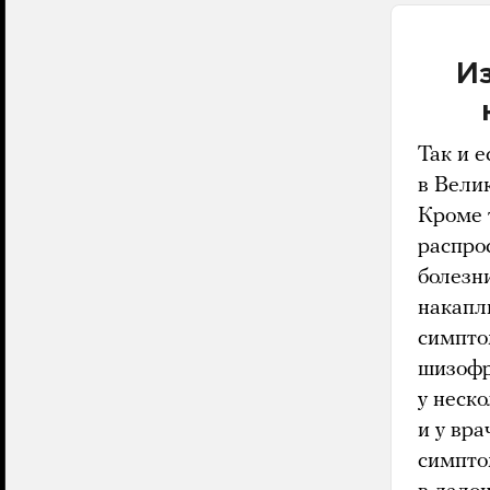
Из
Так и 
в Вели
Кроме 
распро
болезн
накапл
симпто
шизофр
у неск
и у вр
симпт