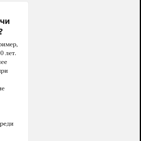
ачи
?
ример,
0 лет.
лее
при
ие
среди