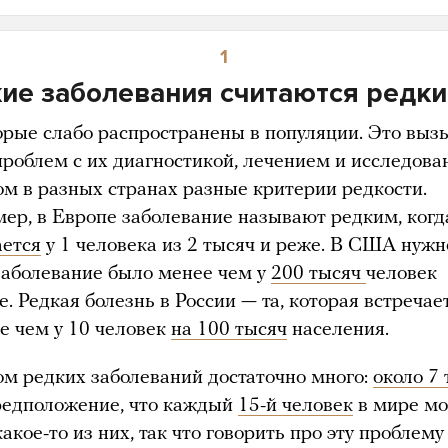
1
ие заболевания считаются редк
торые слабо распространены в популяции. Это выз
проблем с их диагностикой, лечением и исследова
ом в разных странах разные критерии редкости.
ер, в Европе заболевание называют редким, когд
ается
у 1 человека из 2 тысяч и реже. В США нужн
заболевание было менее чем у
200 тысяч
человек
е. Редкая болезнь в России — та, которая встречае
ее чем у 10 человек
на 100 тысяч
населения.
ом редких заболеваний достаточно много:
около 7
редположение, что каждый
15-й человек
в мире м
акое-то из них, так что говорить про эту проблему