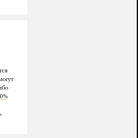
тся
могут
ибо
80%
ь