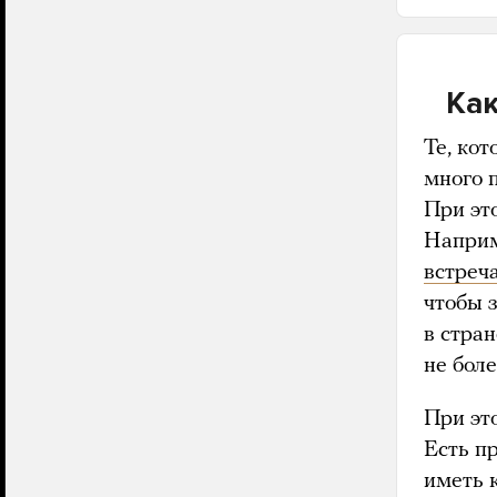
Как
Те, ко
много 
При эт
Наприм
встреч
чтобы 
в стран
не бол
При эт
Есть п
иметь к