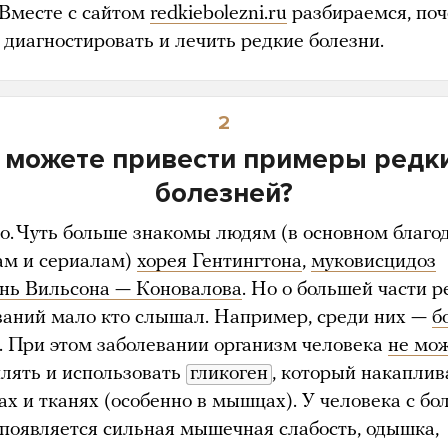
 Вместе с сайтом
redkiebolezni.ru
разбираемся, поч
 диагностировать и лечить редкие болезни.
2
 можете привести примеры редк
болезней?
о. Чуть больше знакомы людям (в основном благо
м и сериалам)
хорея Гентингтона
,
муковисцидоз
знь Вильсона — Коновалова
. Но о большей части 
ваний мало кто слышал. Например, среди них —
б
. При этом заболевании организм человека
не мо
лять и использовать
гликоген
, который накаплив
ах и тканях (особенно в мышцах). У человека с б
появляется сильная мышечная слабость, одышка,