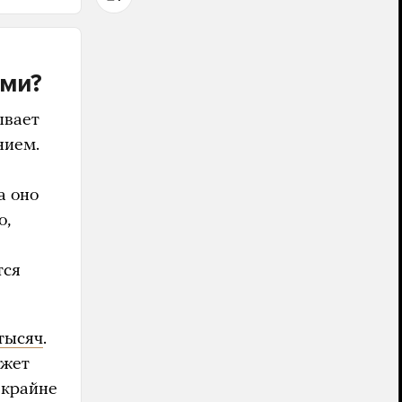
ими?
ывает
нием.
а оно
о,
тся
 тысяч
.
ожет
 крайне