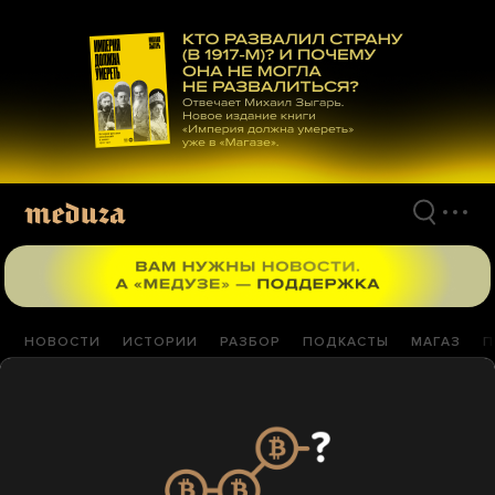
Перейти
к
материалам
НОВОСТИ
ИСТОРИИ
РАЗБОР
ПОДКАСТЫ
МАГАЗ
П