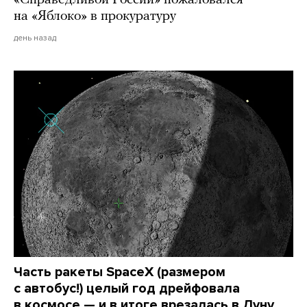
на «Яблоко» в прокуратуру
день назад
Часть ракеты SpaceX (размером
с автобус!) целый год дрейфовала
в космосе — и в итоге врезалась в Луну