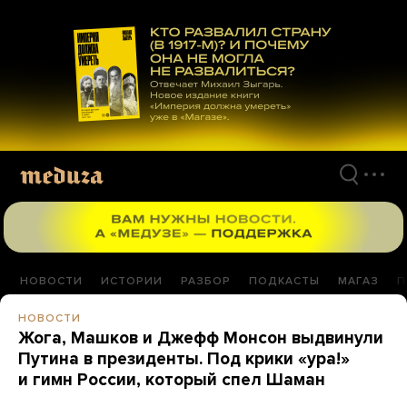
Перейти
к
материалам
НОВОСТИ
ИСТОРИИ
РАЗБОР
ПОДКАСТЫ
МАГАЗ
П
НОВОСТИ
Жога, Машков и Джефф Монсон выдвинули
Путина в президенты. Под крики «ура!»
и гимн России, который спел Шаман