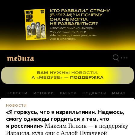
Перейти
к
материалам
НОВОСТИ
ИСТОРИИ
РАЗБОР
ПОДКАСТЫ
МАГАЗ
П
НОВОСТИ
«Я горжусь, что я израильтянин. Надеюсь,
смогу однажды гордиться и тем, что
я россиянин»
Максим Галкин — в поддержку
Израиля, куда они с Аллой Пугачевой