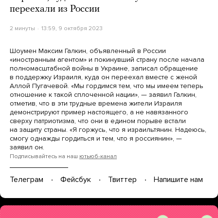
переехали из России
2 минуты
13:59, 9 октября 2023
Шоумен Максим Галкин, объявленный в России
«иностранным агентом» и покинувший страну после начала
полномасштабной войны в Украине, записал обращение
в поддержку Израиля, куда он переехал вместе с женой
Аллой Пугачевой. «Мы гордимся тем, что мы имеем теперь
отношение к такой сплоченной нации», — заявил Галкин,
отметив, что в эти трудные времена жители Израиля
демонстрируют пример настоящего, а не навязанного
сверху патриотизма, что они в едином порыве встали
на защиту страны. «Я горжусь, что я израильтянин. Надеюсь,
смогу однажды гордиться и тем, что я россиянин», —
заявил он.
Подписывайтесь на наш
ютьюб-канал
Телеграм
Фейсбук
Твиттер
Напишите нам