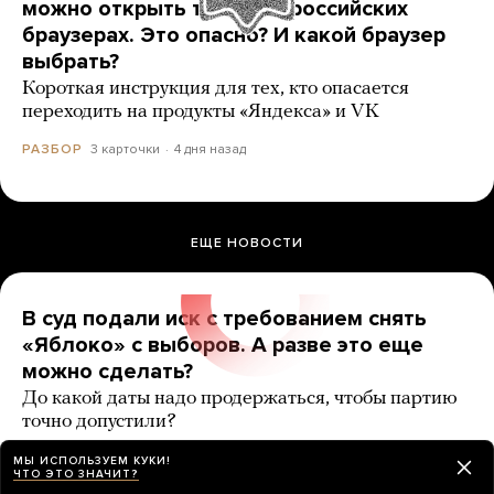
можно открыть только в российских
браузерах. Это опасно? И какой браузер
выбрать?
Короткая инструкция для тех, кто опасается
переходить на продукты «Яндекса» и VK
3 карточки
4 дня назад
РАЗБОР
ЕЩЕ НОВОСТИ
В суд подали иск с требованием снять
«Яблоко» с выборов. А разве это еще
можно сделать?
До какой даты надо продержаться, чтобы партию
точно допустили?
7 карточек
2 дня назад
РАЗБОР
МЫ ИСПОЛЬЗУЕМ КУКИ!
ЧТО ЭТО ЗНАЧИТ?