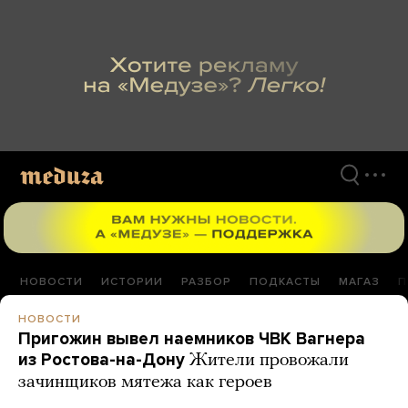
Перейти
к
материалам
НОВОСТИ
ИСТОРИИ
РАЗБОР
ПОДКАСТЫ
МАГАЗ
П
НОВОСТИ
Пригожин вывел наемников ЧВК Вагнера
из Ростова-на-Дону
Жители провожали
зачинщиков мятежа как героев