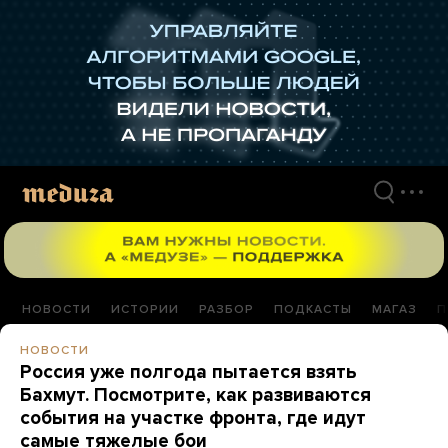
Перейти
к
материалам
НОВОСТИ
ИСТОРИИ
РАЗБОР
ПОДКАСТЫ
МАГАЗ
П
НОВОСТИ
Россия уже полгода пытается взять
Бахмут. Посмотрите, как развиваются
события на участке фронта, где идут
самые тяжелые бои