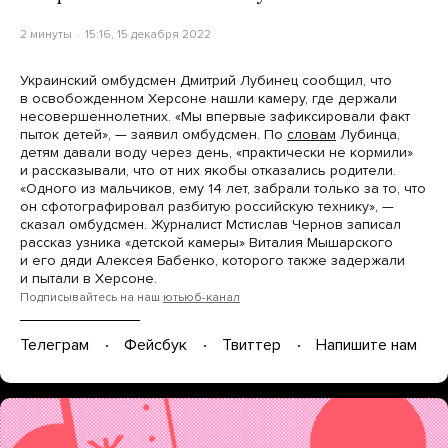
2 минуты
15:16, 15 декабря 2022
Украинский омбудсмен Дмитрий Лубинец сообщил, что
в освобожденном Херсоне нашли камеру, где держали
несовершеннолетних. «Мы впервые зафиксировали факт
пыток детей», — заявил омбудсмен. По
словам
Лубинца,
детям давали воду через день, «практически не кормили»
и рассказывали, что от них якобы отказались родители.
«Одного из мальчиков, ему 14 лет, забрали только за то, что
он сфотографировал разбитую российскую технику», —
сказал омбудсмен. Журналист Мстислав Чернов записал
рассказ узника «детской камеры» Виталия Мышарского
и его дяди Алексея Бабенко, которого также задержали
и пытали в Херсоне.
Подписывайтесь на наш
ютьюб-канал
Телеграм
Фейсбук
Твиттер
Напишите нам