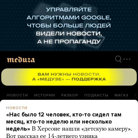
Перейти
к
материалам
НОВОСТИ
ИСТОРИИ
РАЗБОР
ПОДКАСТЫ
МАГАЗ
П
НОВОСТИ
«Нас было 12 человек, кто-то сидел там
месяц, кто-то неделю или несколько
недель»
В Херсоне нашли «детскую камеру».
Вот рассказ ее 14-летнего узника