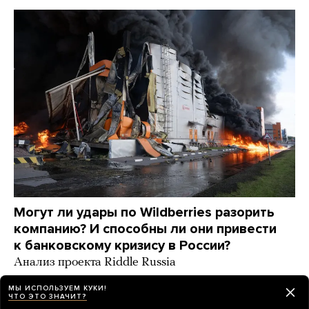
Могут ли удары по Wildberries разорить
компанию? И способны ли они привести
к банковскому кризису в России?
Анализ проекта Riddle Russia
2 дня назад
ИСТОРИИ
МЫ ИСПОЛЬЗУЕМ КУКИ!
ЧТО ЭТО ЗНАЧИТ?