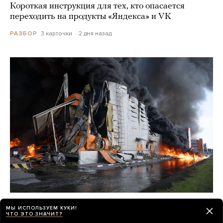
Короткая инструкция для тех, кто опасается
переходить на продукты «Яндекса» и VK
3 карточки
2 дня назад
РАЗБОР
Могут ли удары по Wildberries разорить
МЫ ИСПОЛЬЗУЕМ КУКИ!
компанию? И способны ли они привести
ЧТО ЭТО ЗНАЧИТ?