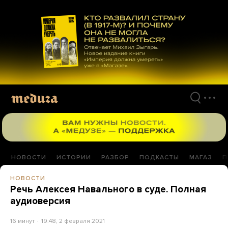
Перейти
к
материалам
НОВОСТИ
ИСТОРИИ
РАЗБОР
ПОДКАСТЫ
МАГАЗ
П
НОВОСТИ
Речь Алексея Навального в суде. Полная
аудиоверсия
16 минут
19:48, 2 февраля 2021