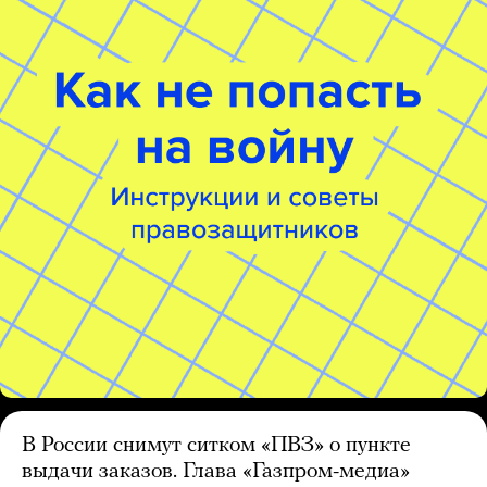
В России снимут ситком «ПВЗ» о пункте
выдачи заказов. Глава «Газпром-медиа»