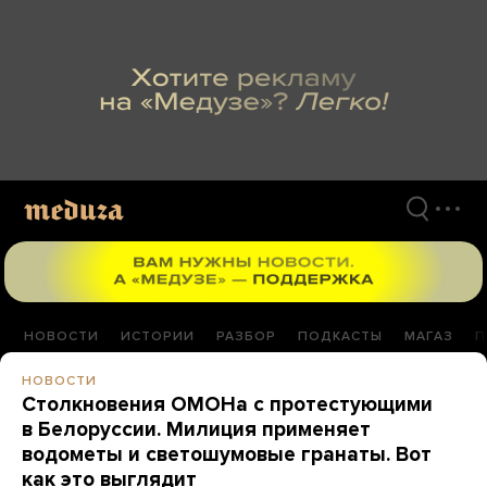
Перейти
к
материалам
НОВОСТИ
ИСТОРИИ
РАЗБОР
ПОДКАСТЫ
МАГАЗ
П
НОВОСТИ
Столкновения ОМОНа с протестующими
в Белоруссии. Милиция применяет
водометы и светошумовые гранаты. Вот
как это выглядит