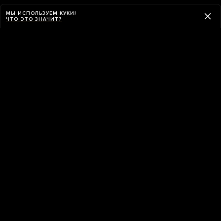
МЫ ИСПОЛЬЗУЕМ КУКИ!
ЧТО ЭТО ЗНАЧИТ?
Навигация
ПРИЛОЖЕНИЕ «МЕДУЗЫ»
Приложение «Медузы» умеет обходить
блокировки и работает в России без VPN.
СКАЧАТЬ ПРИЛОЖЕНИЕ