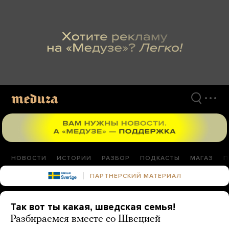
Перейти
к
материалам
НОВОСТИ
ИСТОРИИ
РАЗБОР
ПОДКАСТЫ
МАГАЗ
П
ПАРТНЕРСКИЙ МАТЕРИАЛ
Так вот ты какая, шведская семья!
Разбираемся вместе со Швецией