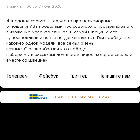
3 минуты
06:55, 7 июля 2020
«Шведская семья» — это что-то про полиаморные
отношения? За пределами постсоветского пространства это
выражение мало кто слышал. В самой Швеции о его
существовании и вовсе не догадываются. Там вообще нет
какой-то одной модели: все семьи
очень
разные
! О разнообразии и о свободе
выбора мы и рассказываем в этом видео, которое сделали
вместе со
Швецией
.
Телеграм
Фейсбук
Твиттер
Напишите нам
ПАРТНЕРСКИЙ МАТЕРИАЛ