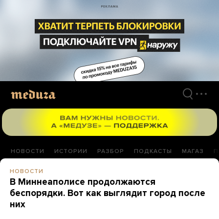
Перейти
к
материалам
НОВОСТИ
ИСТОРИИ
РАЗБОР
ПОДКАСТЫ
МАГАЗ
П
НОВОСТИ
В Миннеаполисе продолжаются
беспорядки. Вот как выглядит город после
них