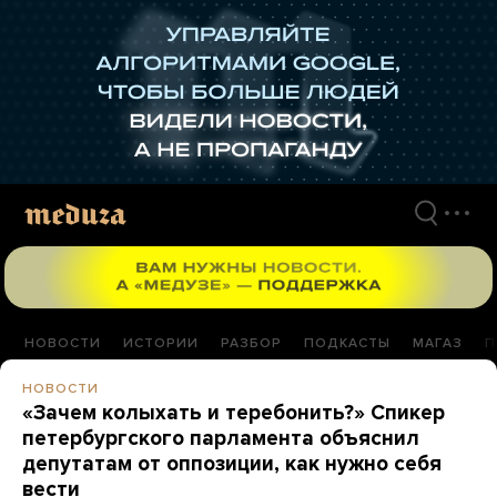
Перейти
к
материалам
НОВОСТИ
ИСТОРИИ
РАЗБОР
ПОДКАСТЫ
МАГАЗ
П
НОВОСТИ
«Зачем колыхать и теребонить?» Спикер
петербургского парламента объяснил
депутатам от оппозиции, как нужно себя
вести