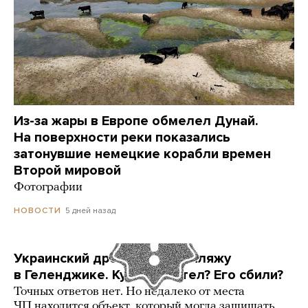
Из-за жары в Европе обмелел Дунай.
На поверхности реки показались
затонувшие немецкие корабли времен
Второй мировой
Фотографии
5 дней назад
НОВОСТИ
Украинский дрон попал по пляжу
в Геленджике. Куда он летел? Его сбили?
Точных ответов нет. Но недалеко от места
ЧП находится объект, который могла защищать