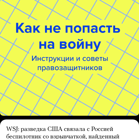
WSJ: разведка США связала с Россией
беспилотник со взрывчаткой, найденный