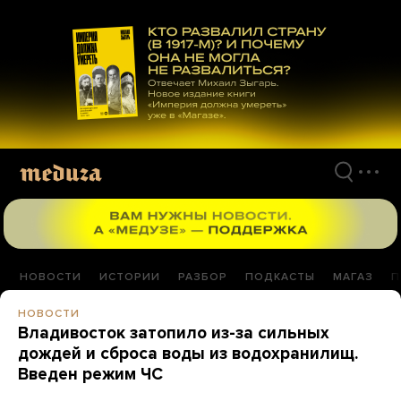
Перейти
к
материалам
НОВОСТИ
ИСТОРИИ
РАЗБОР
ПОДКАСТЫ
МАГАЗ
П
НОВОСТИ
Владивосток затопило из-за сильных
дождей и сброса воды из водохранилищ.
Введен режим ЧС