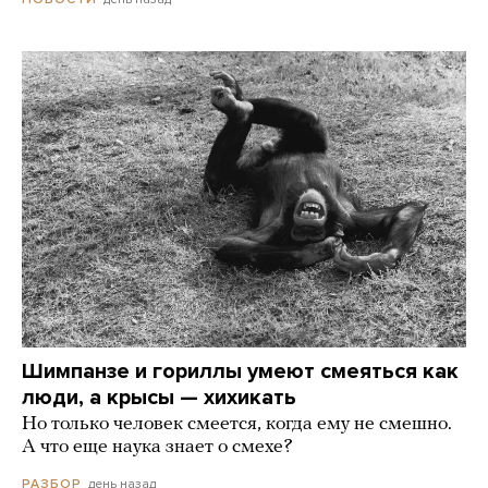
Шимпанзе и гориллы умеют смеяться как
люди, а крысы — хихикать
Но только человек смеется, когда ему не смешно.
А что еще наука знает о смехе?
день назад
РАЗБОР