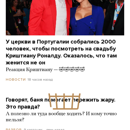
У церкви в Португалии собрались 2000
человек, чтобы посмотреть на свадьбу
Криштиану Роналду. Оказалось, что там
женится не он
Реакция Криштиану — 🤣🤣🤣🤣🤣
18 часов назад
НОВОСТИ
Говорят, баня помогает пережить жару.
Это правда?
А полезно ли туда вообще ходить? И кому точно
нельзя?
9 карточек
день назад
РАЗБОР