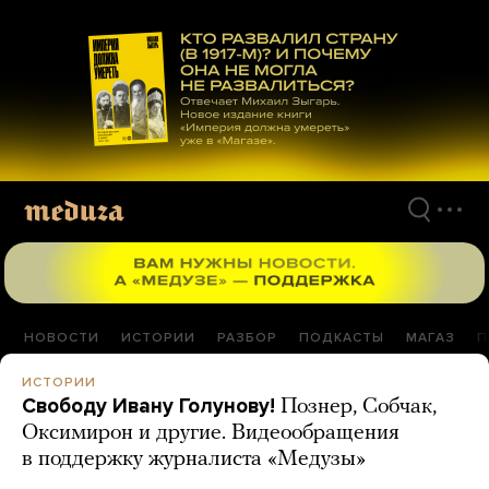
Перейти
к
материалам
НОВОСТИ
ИСТОРИИ
РАЗБОР
ПОДКАСТЫ
МАГАЗ
П
ИСТОРИИ
Свободу Ивану Голунову!
Познер, Собчак,
Оксимирон и другие. Видеообращения
в поддержку журналиста «Медузы»