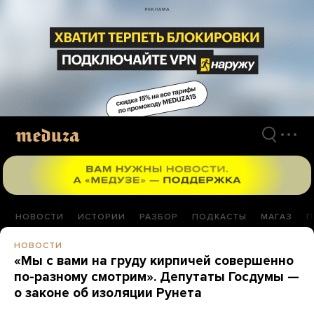
Перейти
к
материалам
НОВОСТИ
ИСТОРИИ
РАЗБОР
ПОДКАСТЫ
МАГАЗ
П
НОВОСТИ
«Мы с вами на груду кирпичей совершенно
по-разному смотрим». Депутаты Госдумы —
о законе об изоляции Рунета