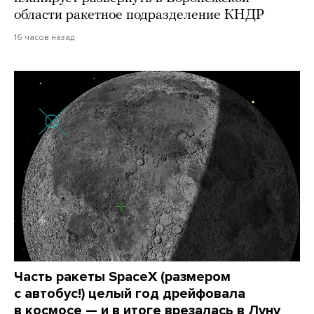
области ракетное подразделение КНДР
16 часов назад
Часть ракеты SpaceX (размером
с автобус!) целый год дрейфовала
в космосе — и в итоге врезалась в Луну