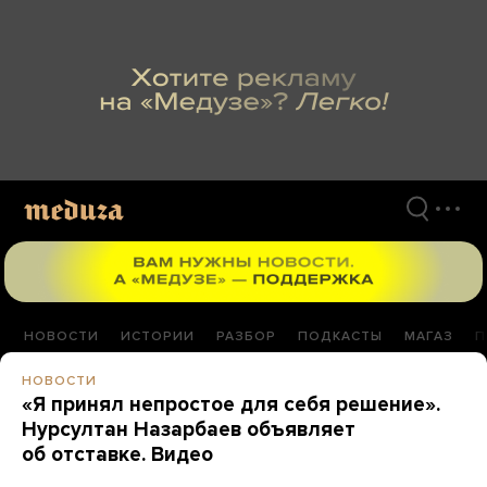
Перейти
к
материалам
НОВОСТИ
ИСТОРИИ
РАЗБОР
ПОДКАСТЫ
МАГАЗ
П
НОВОСТИ
«Я принял непростое для себя решение».
Нурсултан Назарбаев объявляет
об отставке. Видео