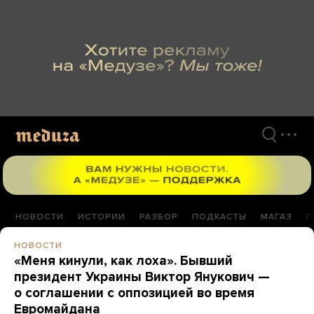
Перейти
к
материалам
НОВОСТИ
ИСТОРИИ
РАЗБОР
ПОДКАСТЫ
МАГАЗ
П
НОВОСТИ
«Меня кинули, как лоха». Бывший
президент Украины Виктор Янукович —
о соглашении с оппозицией во время
Евромайдана