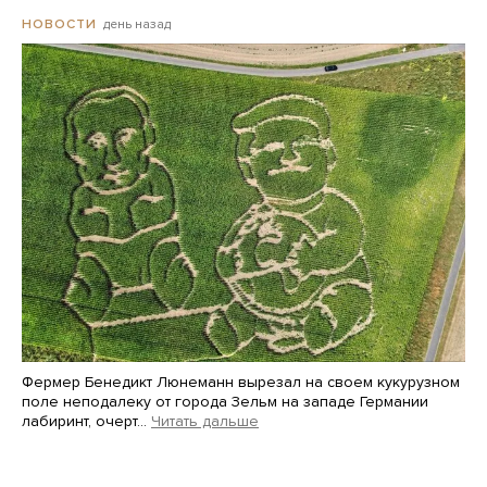
день назад
НОВОСТИ
Фермер Бенедикт Люнеманн вырезал на своем кукурузном
поле неподалеку от города Зельм на западе Германии
лабиринт, очерт…
Читать дальше
Martin Meissner / AP / Scanpix / LETA