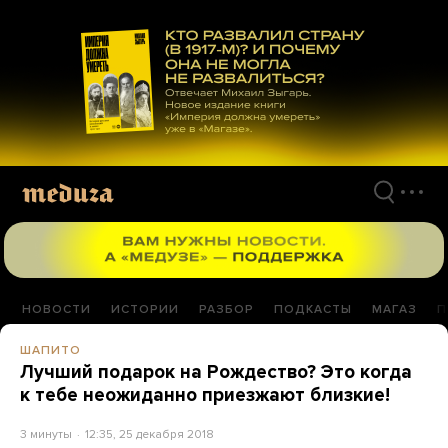
Перейти
к
материалам
НОВОСТИ
ИСТОРИИ
РАЗБОР
ПОДКАСТЫ
МАГАЗ
П
ШАПИТО
Лучший подарок на Рождество? Это когда
к тебе неожиданно приезжают близкие!
3 минуты
12:35, 25 декабря 2018