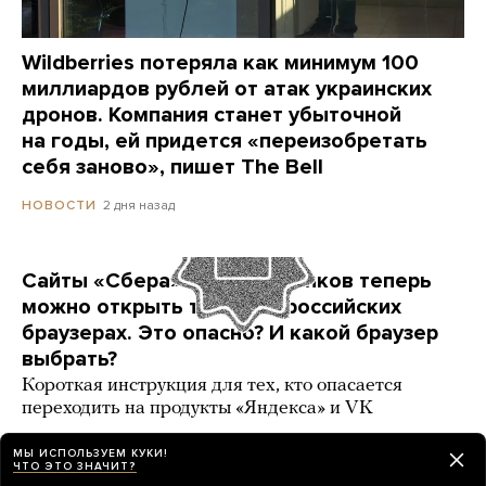
Wildberries потеряла как минимум 100
миллиардов рублей от атак украинских
дронов. Компания станет убыточной
на годы, ей придется «переизобретать
себя заново», пишет The Bell
2 дня назад
НОВОСТИ
Сайты «Сбера» и других банков теперь
можно открыть только в российских
браузерах. Это опасно? И какой браузер
выбрать?
Короткая инструкция для тех, кто опасается
переходить на продукты «Яндекса» и VK
3 карточки
2 дня назад
РАЗБОР
МЫ ИСПОЛЬЗУЕМ КУКИ!
ЧТО ЭТО ЗНАЧИТ?