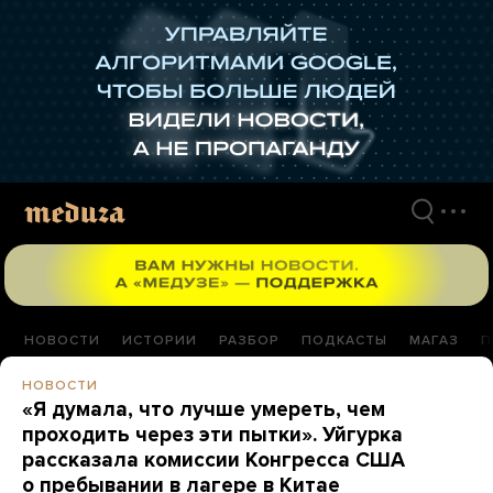
Перейти
к
материалам
НОВОСТИ
ИСТОРИИ
РАЗБОР
ПОДКАСТЫ
МАГАЗ
П
НОВОСТИ
«Я думала, что лучше умереть, чем
проходить через эти пытки». Уйгурка
рассказала комиссии Конгресса США
о пребывании в лагере в Китае