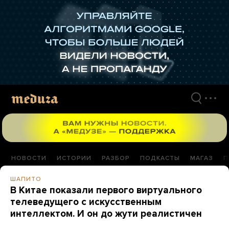
Перейти
к
материалам
НОВОСТИ
ИСТОРИИ
РАЗБОР
ПОДКАСТЫ
МАГАЗ
П
ШАПИТО
В Китае показали первого виртуального
телеведущего с искусственным
интеллектом. И он до жути реалистичен