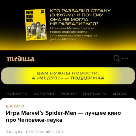
Перейти
к
материалам
НОВОСТИ
ИСТОРИИ
РАЗБОР
ПОДКАСТЫ
МАГАЗ
П
ШАПИТО
Игра Marvelʼs Spider-Man — лучшее кино
про Человека-паука
3 минуты
11:28, 7 сентября 2018